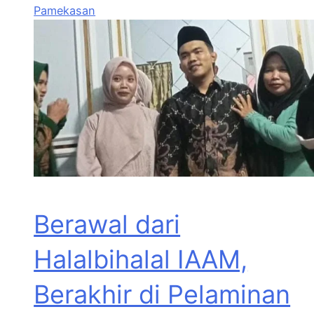
Pamekasan
Berawal dari
Halalbihalal IAAM,
Berakhir di Pelaminan