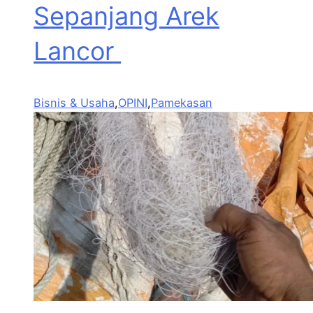
Sepanjang Arek
Lancor
Bisnis & Usaha
,
OPINI
,
Pamekasan