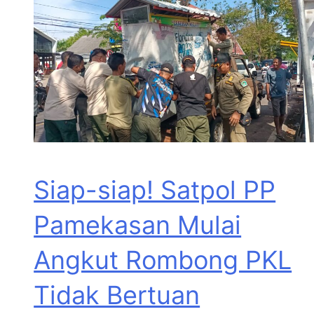
Siap-siap! Satpol PP
Pamekasan Mulai
Angkut Rombong PKL
Tidak Bertuan