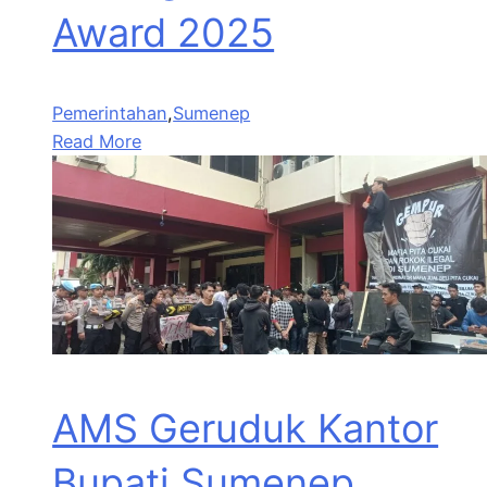
Award 2025
Pemerintahan
,
Sumenep
Read More
AMS Geruduk Kantor
Bupati Sumenep