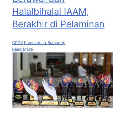
Halalbihalal IAAM,
Berakhir di Pelaminan
OPINI
,
Pamekasan
,
Sumenep
Read More