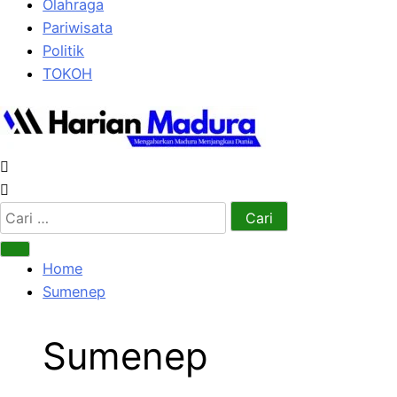
Olahraga
Pariwisata
Politik
TOKOH
Cari
untuk:
Home
Sumenep
Sumenep