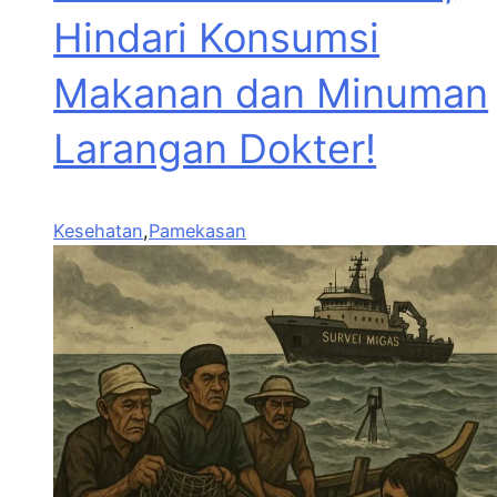
Hindari Konsumsi
Makanan dan Minuman
Larangan Dokter!
Kesehatan
,
Pamekasan