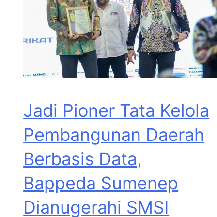
Jadi Pioner Tata Kelola
Pembangunan Daerah
Berbasis Data,
Bappeda Sumenep
Dianugerahi SMSI