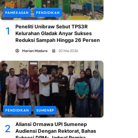
PAMEKASAN
PENDIDIKAN
Peneliti Unibraw Sebut TPS3R
1
Kelurahan Gladak Anyar Sukses
Reduksi Sampah Hingga 26 Persen
Harian Madura
20 Mei 2026
PENDIDIKAN
SUMENEP
Aliansi Ormawa UPI Sumenep
2
Audiensi Dengan Rektorat, Bahas
Suksesi DPM- Jadwal Pemira