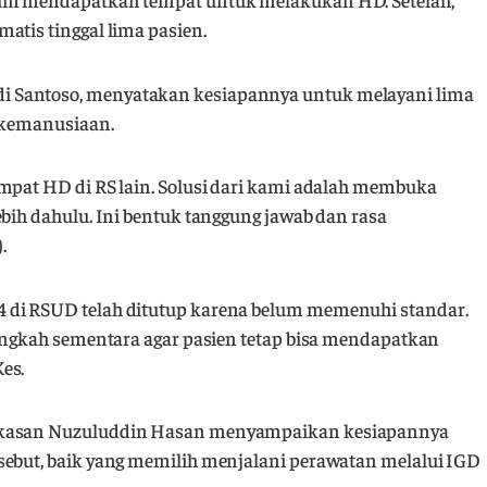
atis tinggal lima pasien.
 Santoso, menyatakan kesiapannya untuk melayani lima
a kemanusiaan.
empat HD di RS lain. Solusi dari kami adalah membuka
ebih dahulu. Ini bentuk tanggung jawab dan rasa
.
 di RSUD telah ditutup karena belum memenuhi standar.
langkah sementara agar pasien tetap bisa mendapatkan
es.
mekasan Nuzuluddin Hasan menyampaikan kesiapannya
sebut, baik yang memilih menjalani perawatan melalui IGD