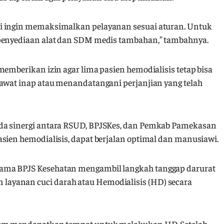
i ingin memaksimalkan pelayanan sesuai aturan. Untuk
 penyediaan alat dan SDM medis tambahan,” tambahnya.
memberikan izin agar lima pasien hemodialisis tetap bisa
rawat inap atau menandatangani perjanjian yang telah
da sinergi antara RSUD, BPJSKes, dan Pemkab Pamekasan
sien hemodialisis, dapat berjalan optimal dan manusiawi.
ama BPJS Kesehatan mengambil langkah tanggap darurat
ayanan cuci darah atau Hemodialisis (HD) secara
lum mendapatkan tempat untuk melakukan HD. Setelah,