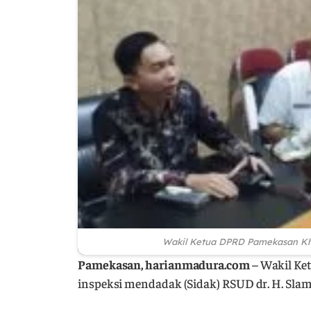
Wakil Ketua DPRD Pamekasan Kh
Pamekasan, harianmadura.com
– Wakil K
inspeksi mendadak (Sidak) RSUD dr. H. Slame