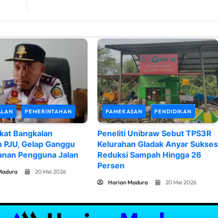
ALAN
PEMERINTAHAN
PAMEKASAN
PENDIDIKAN
kat Bangkalan
Peneliti Unibraw Sebut TPS3R
n PJU, Gelap Ganggu
Kelurahan Gladak Anyar Sukses
nan Pengguna Jalan
Reduksi Sampah Hingga 26
Persen
Madura
20 Mei 2026
Harian Madura
20 Mei 2026