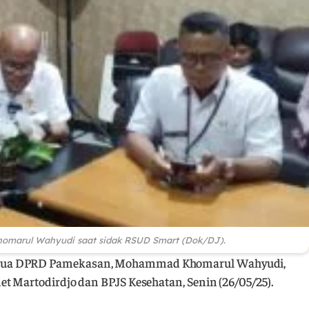
omarul Wahyudi saat sidak RSUD Smart (Dok/DJ).
etua DPRD Pamekasan, Mohammad Khomarul Wahyudi,
t Martodirdjo dan BPJS Kesehatan, Senin (26/05/25).