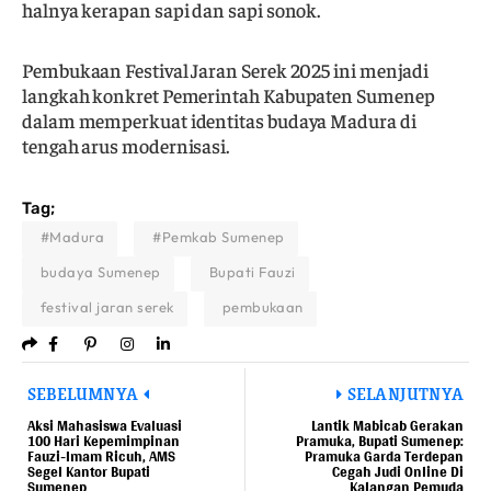
halnya kerapan sapi dan sapi sonok.
Pembukaan Festival Jaran Serek 2025 ini menjadi
langkah konkret Pemerintah Kabupaten Sumenep
dalam memperkuat identitas budaya Madura di
tengah arus modernisasi.
Tag;
#Madura
#Pemkab Sumenep
budaya Sumenep
Bupati Fauzi
festival jaran serek
pembukaan
SEBELUMNYA
SELANJUTNYA
Aksi Mahasiswa Evaluasi
Lantik Mabicab Gerakan
100 Hari Kepemimpinan
Pramuka, Bupati Sumenep:
Fauzi-Imam Ricuh, AMS
Pramuka Garda Terdepan
Segel Kantor Bupati
Cegah Judi Online Di
Sumenep
Kalangan Pemuda