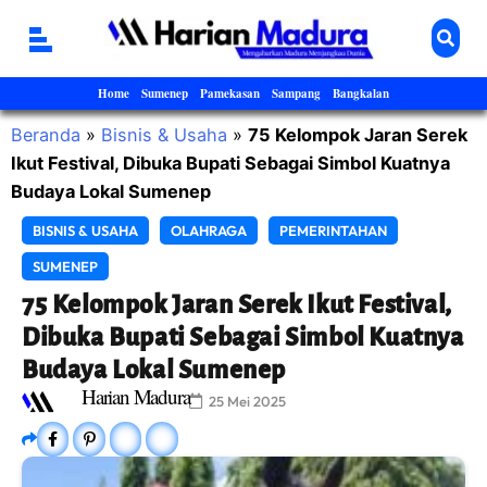
Home
Sumenep
Pamekasan
Sampang
Bangkalan
Beranda
»
Bisnis & Usaha
»
75 Kelompok Jaran Serek
Ikut Festival, Dibuka Bupati Sebagai Simbol Kuatnya
Budaya Lokal Sumenep
BISNIS & USAHA
OLAHRAGA
PEMERINTAHAN
SUMENEP
75 Kelompok Jaran Serek Ikut Festival,
Dibuka Bupati Sebagai Simbol Kuatnya
Budaya Lokal Sumenep
Harian Madura
25 Mei 2025