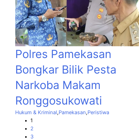
Polres Pamekasan
Bongkar Bilik Pesta
Narkoba Makam
Ronggosukowati
Hukum & Kriminal
,
Pamekasan
,
Peristiwa
1
2
3