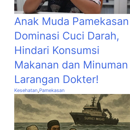
Anak Muda Pamekasan
Dominasi Cuci Darah,
Hindari Konsumsi
Makanan dan Minuman
Larangan Dokter!
Kesehatan
,
Pamekasan