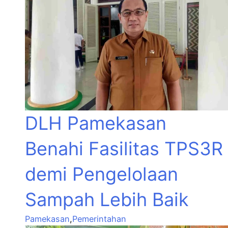
DLH Pamekasan
Benahi Fasilitas TPS3R
demi Pengelolaan
Sampah Lebih Baik
Pamekasan
,
Pemerintahan