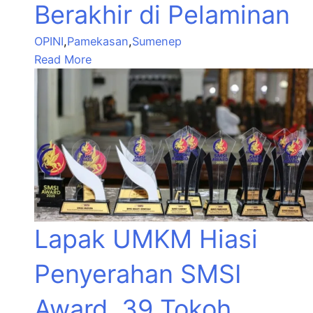
Berakhir di Pelaminan
OPINI
,
Pamekasan
,
Sumenep
Read More
Lapak UMKM Hiasi
Penyerahan SMSI
Award, 39 Tokoh