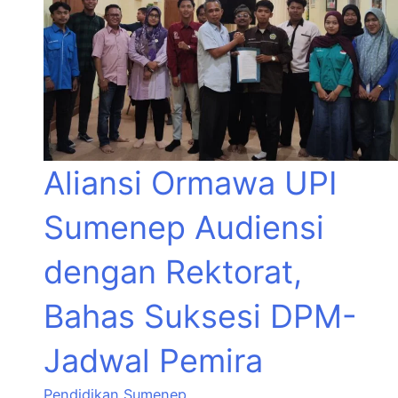
Aliansi Ormawa UPI
Sumenep Audiensi
dengan Rektorat,
Bahas Suksesi DPM-
Jadwal Pemira
Pendidikan
,
Sumenep