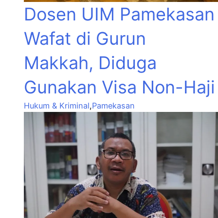
Dosen UIM Pamekasan
Wafat di Gurun
Makkah, Diduga
Gunakan Visa Non-Haji
Hukum & Kriminal
,
Pamekasan