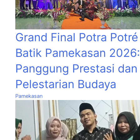
Grand Final Potra Potré
Batik Pamekasan 2026:
Panggung Prestasi dan
Pelestarian Budaya
Pamekasan