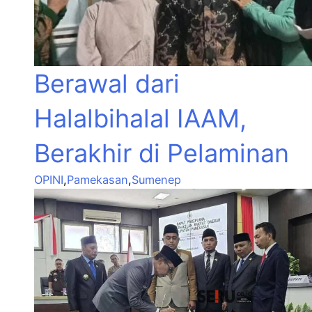
Berawal dari
Halalbihalal IAAM,
Berakhir di Pelaminan
OPINI
,
Pamekasan
,
Sumenep