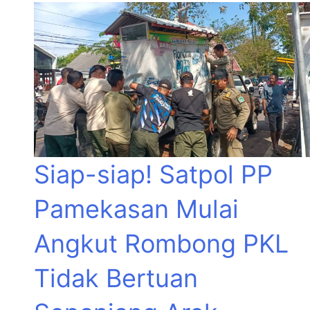
Siap-siap! Satpol PP
Pamekasan Mulai
Angkut Rombong PKL
Tidak Bertuan