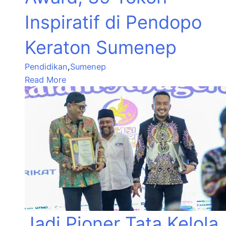
Inspiratif di Pendopo
Keraton Sumenep
Pendidikan
,
Sumenep
Read More
Jadi Pioner Tata Kelola