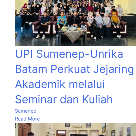
UPI Sumenep-Unrika
Batam Perkuat Jejaring
Akademik melalui
Seminar dan Kuliah
Sumenep
Read More