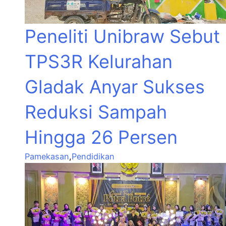
Peneliti Unibraw Sebut
TPS3R Kelurahan
Gladak Anyar Sukses
Reduksi Sampah
Hingga 26 Persen
Pamekasan
,
Pendidikan