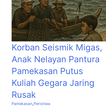
Korban Seismik Migas,
Anak Nelayan Pantura
Pamekasan Putus
Kuliah Gegara Jaring
Rusak
Pamekasan
,
Peristiwa