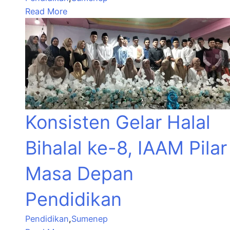
Read More
Konsisten Gelar Halal
Bihalal ke-8, IAAM Pilar
Masa Depan
Pendidikan
Pendidikan
,
Sumenep