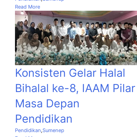
Read More
Konsisten Gelar Halal
Bihalal ke-8, IAAM Pilar
Masa Depan
Pendidikan
Pendidikan
,
Sumenep