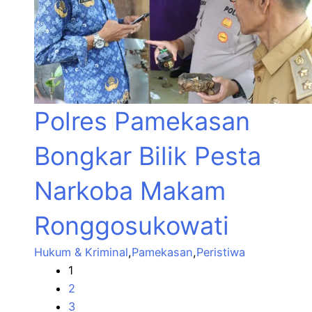
Polres Pamekasan
Bongkar Bilik Pesta
Narkoba Makam
Ronggosukowati
Hukum & Kriminal
,
Pamekasan
,
Peristiwa
1
2
3