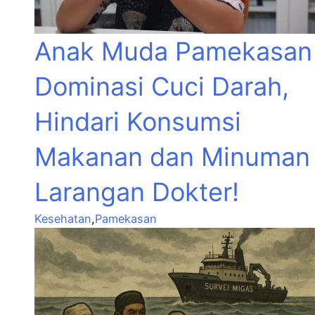
Anak Muda Pamekasan
Dominasi Cuci Darah,
Hindari Konsumsi
Makanan dan Minuman
Larangan Dokter!
Kesehatan
,
Pamekasan