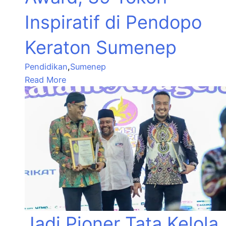
Inspiratif di Pendopo
Keraton Sumenep
Pendidikan
,
Sumenep
Read More
Jadi Pioner Tata Kelola