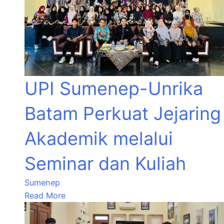
UPI Sumenep-Unrika
Batam Perkuat Jejaring
Akademik melalui
Seminar dan Kuliah
Sumenep
Read More