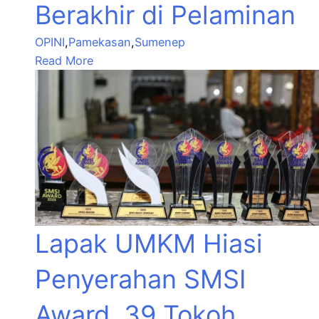
Berakhir di Pelaminan
OPINI
,
Pamekasan
,
Sumenep
Read More
Lapak UMKM Hiasi
Penyerahan SMSI
Award, 39 Tokoh