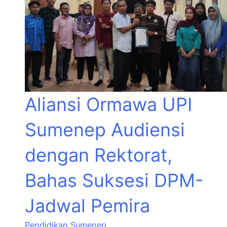
Aliansi Ormawa UPI
Sumenep Audiensi
dengan Rektorat,
Bahas Suksesi DPM-
Jadwal Pemira
Pendidikan
,
Sumenep