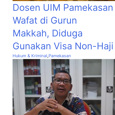
Dosen UIM Pamekasan
Wafat di Gurun
Makkah, Diduga
Gunakan Visa Non-Haji
Hukum & Kriminal
,
Pamekasan