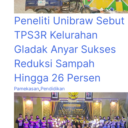
Peneliti Unibraw Sebut
TPS3R Kelurahan
Gladak Anyar Sukses
Reduksi Sampah
Hingga 26 Persen
Pamekasan
,
Pendidikan