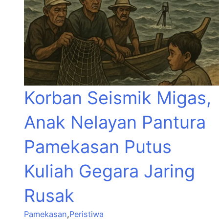
Korban Seismik Migas,
Anak Nelayan Pantura
Pamekasan Putus
Kuliah Gegara Jaring
Rusak
Pamekasan
,
Peristiwa