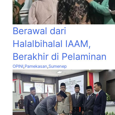
Berawal dari
Halalbihalal IAAM,
Berakhir di Pelaminan
OPINI
,
Pamekasan
,
Sumenep