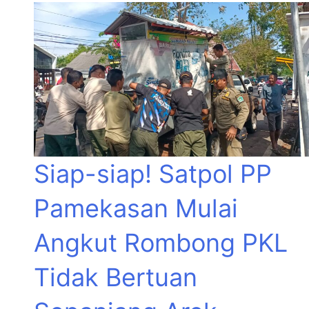
Siap-siap! Satpol PP
Pamekasan Mulai
Angkut Rombong PKL
Tidak Bertuan