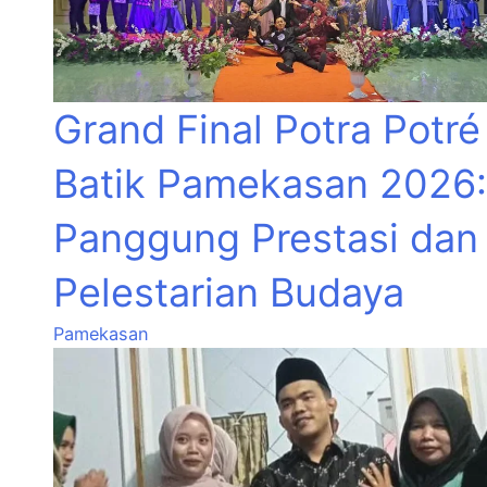
Grand Final Potra Potré
Batik Pamekasan 2026:
Panggung Prestasi dan
Pelestarian Budaya
Pamekasan