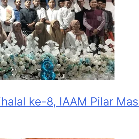
Bihalal ke-8, IAAM Pilar M