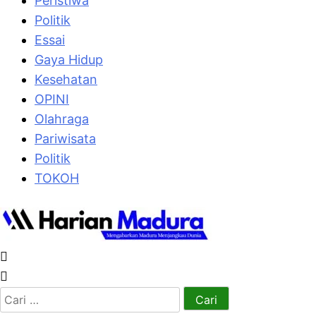
Peristiwa
Politik
Essai
Gaya Hidup
Kesehatan
OPINI
Olahraga
Pariwisata
Politik
TOKOH
Cari
untuk: