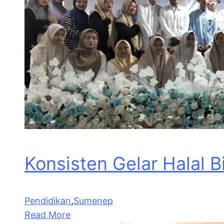
Konsisten Gelar Halal 
Pendidikan
,
Sumenep
Read More