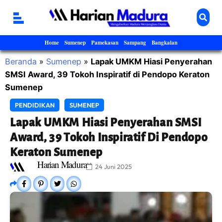
Home
Sumenep
Pamekasan
Sampang
Bangkalan
Beranda
»
Sumenep
»
Lapak UMKM Hiasi Penyerahan
SMSI Award, 39 Tokoh Inspiratif di Pendopo Keraton
Sumenep
PENDIDIKAN
SUMENEP
Lapak UMKM Hiasi Penyerahan SMSI
Award, 39 Tokoh Inspiratif Di Pendopo
Keraton Sumenep
Harian Madura
24 Juni 2025