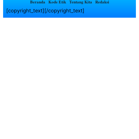
Beranda
Kode Etik
Tentang Kita
Redaksi
[copyright_text][/copyright_text]