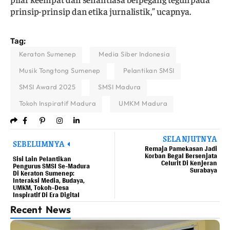
prinsip-prinsip dan etika jurnalistik,” ucapnya.
Tag;
Keraton Sumenep
Media Siber Indonesia
Musik Tongtong Sumenep
Pelantikan SMSI
SMSI Award 2025
SMSI Madura
Tokoh Inspiratif Madura
UMKM Madura
SELANJUTNYA
SEBELUMNYA
Remaja Pamekasan Jadi
Korban Begal Bersenjata
Sisi Lain Pelantikan
Celurit Di Kenjeran
Pengurus SMSI Se-Madura
Surabaya
Di Keraton Sumenep:
Interaksi Media, Budaya,
UMKM, Tokoh-Desa
Inspiratif Di Era Digital
Recent News