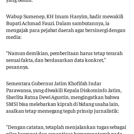
Wabup Sumenep, KH Imam Hasyim, hadir mewakili
Bupati Achmad Fauzi. Dalam sambutannya, ia
mengajak para pejabat daerah agar bersinergi dengan
media:
“Namun demikian, pemberitaan harus tetap terarah
sesuai fakta, dan berdasarkan data konkret,”
pesannya.
Sementara Gubernur Jatim Khofifah Indar
Parawansa, yang diwakili Kepala Diskominfo Jatim,
Sherlita Ratna Dewi Agustin, mengingatkan bahwa
SMSI bisa melebarkan kiprah di bidang usaha lain,
asalkan tetap memegang teguh prinsip jurnalistik:
“Dengan catatan, tetaplah menjalankan tugas sebagai
pilar keempat dan senantiasa berpegang teguh pada