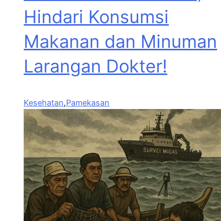
Hindari Konsumsi
Makanan dan Minuman
Larangan Dokter!
Kesehatan
,
Pamekasan