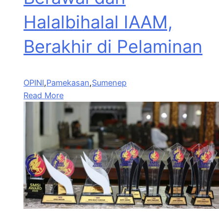
Halalbihalal IAAM,
Berakhir di Pelaminan
OPINI
,
Pamekasan
,
Sumenep
Read More