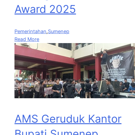
Award 2025
Pemerintahan
,
Sumenep
Read More
AMS Geruduk Kantor
Bupati Sumenep