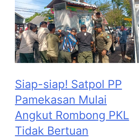
Siap-siap! Satpol PP
Pamekasan Mulai
Angkut Rombong PKL
Tidak Bertuan