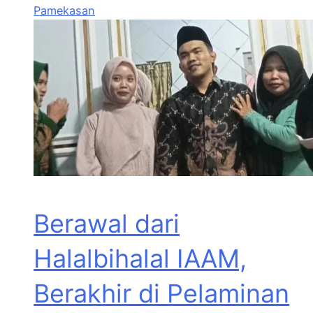
Pamekasan
Berawal dari
Halalbihalal IAAM,
Berakhir di Pelaminan