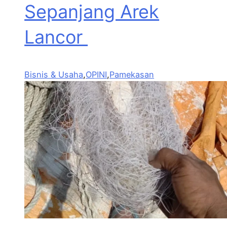
Sepanjang Arek
Lancor
Bisnis & Usaha
,
OPINI
,
Pamekasan