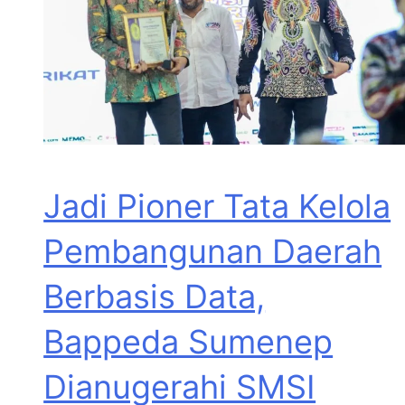
Jadi Pioner Tata Kelola
Pembangunan Daerah
Berbasis Data,
Bappeda Sumenep
Dianugerahi SMSI