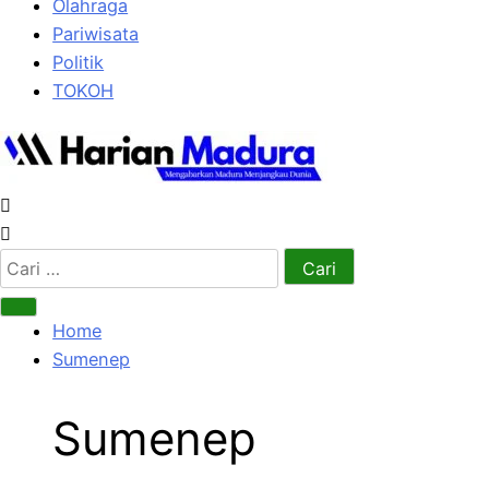
Olahraga
Pariwisata
Politik
TOKOH
Cari
untuk:
Home
Sumenep
Sumenep