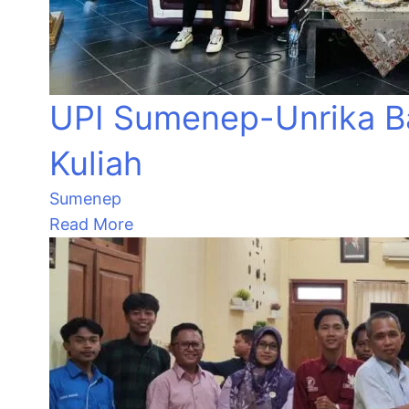
UPI Sumenep-Unrika Ba
Kuliah
Sumenep
Read More