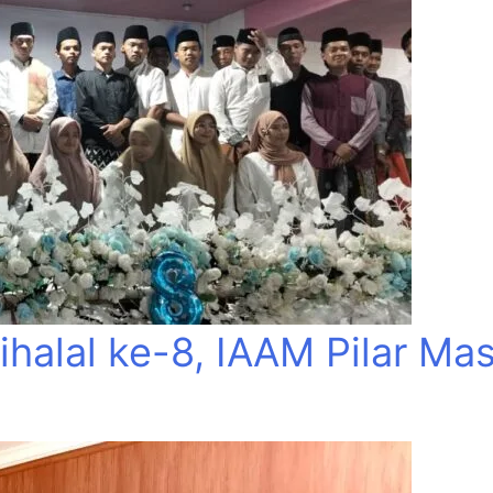
Bihalal ke-8, IAAM Pilar M