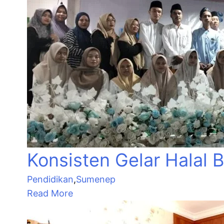
Konsisten Gelar Halal 
Pendidikan
,
Sumenep
Read More