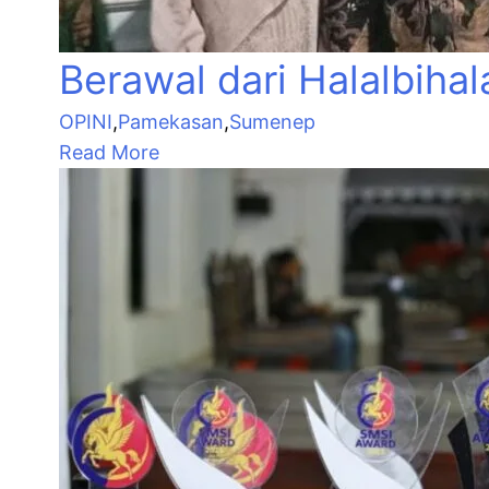
Berawal dari Halalbihal
OPINI
,
Pamekasan
,
Sumenep
Read More