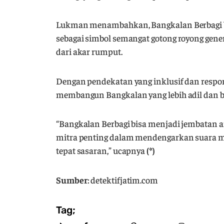
Lukman menambahkan, Bangkalan Berbagi bu
sebagai simbol semangat gotong royong ge
dari akar rumput.
Dengan pendekatan yang inklusif dan respon
membangun Bangkalan yang lebih adil dan b
“Bangkalan Berbagi bisa menjadi jembatan 
mitra penting dalam mendengarkan suara 
tepat sasaran,” ucapnya
(*)
Sumber
: detektifjatim.com
Tag;