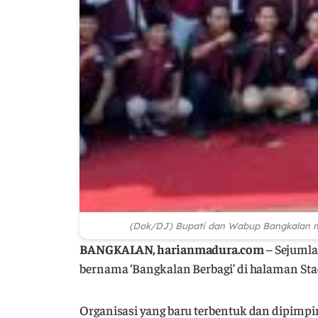
(Dok/DJ) Bupati dan Wabup Bangkalan me
BANGKALAN, harianmadura.com
– Sejuml
bernama ‘Bangkalan Berbagi’ di halaman Sta
Organisasi yang baru terbentuk dan dipimpin 