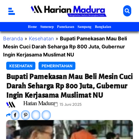
Home
Sumenep
Pamekasan
Sampang
Bangkalan
Beranda
»
Kesehatan
»
Bupati Pamekasan Mau Beli
Mesin Cuci Darah Seharga Rp 800 Juta, Gubernur
Ingin Kerjasama Muslimat NU
KESEHATAN
PEMERINTAHAN
Bupati Pamekasan Mau Beli Mesin Cuci
Darah Seharga Rp 800 Juta, Gubernur
Ingin Kerjasama Muslimat NU
Harian Madura
15 Juni 2025