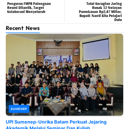
Pengurus FMPB Palengaan
Total Kerugian Jaring
Resmi Dilantik, Target
Rusak 12 Nelayan
Kolaborasi Menyeluruh
Pamekasan Rp2,47 Miliar,
Bupati: Nanti Kita Pelajari
Dulu
Recent News
SUMENEP
UPI Sumenep-Unrika Batam Perkuat Jejaring
Akademik Melalui Seminar Dan Kuliah