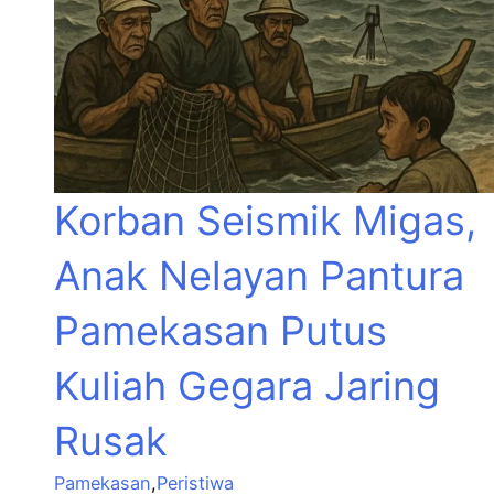
Korban Seismik Migas,
Anak Nelayan Pantura
Pamekasan Putus
Kuliah Gegara Jaring
Rusak
Pamekasan
,
Peristiwa