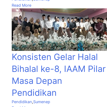
Read More
Konsisten Gelar Halal
Bihalal ke-8, IAAM Pilar
Masa Depan
Pendidikan
Pendidikan
,
Sumenep