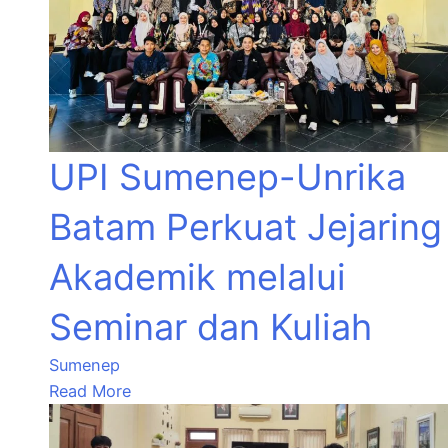
UPI Sumenep-Unrika
Batam Perkuat Jejaring
Akademik melalui
Seminar dan Kuliah
Sumenep
Read More