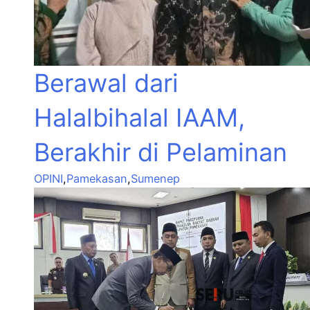
Berawal dari
Halalbihalal IAAM,
Berakhir di Pelaminan
OPINI
,
Pamekasan
,
Sumenep