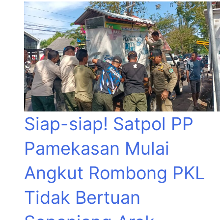
Siap-siap! Satpol PP
Pamekasan Mulai
Angkut Rombong PKL
Tidak Bertuan