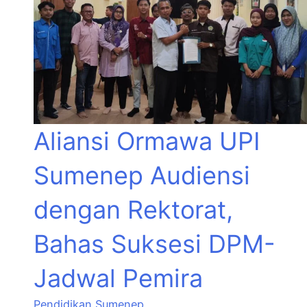
Aliansi Ormawa UPI
Sumenep Audiensi
dengan Rektorat,
Bahas Suksesi DPM-
Jadwal Pemira
Pendidikan
,
Sumenep