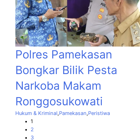
Polres Pamekasan
Bongkar Bilik Pesta
Narkoba Makam
Ronggosukowati
Hukum & Kriminal
,
Pamekasan
,
Peristiwa
1
2
3