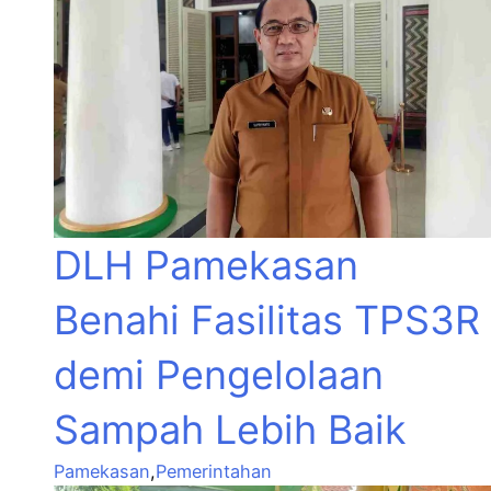
DLH Pamekasan
Benahi Fasilitas TPS3R
demi Pengelolaan
Sampah Lebih Baik
Pamekasan
,
Pemerintahan