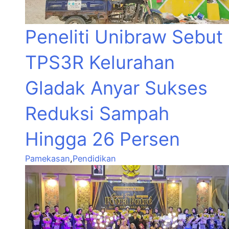
Peneliti Unibraw Sebut
TPS3R Kelurahan
Gladak Anyar Sukses
Reduksi Sampah
Hingga 26 Persen
Pamekasan
,
Pendidikan