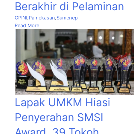
Berakhir di Pelaminan
OPINI
,
Pamekasan
,
Sumenep
Read More
Lapak UMKM Hiasi
Penyerahan SMSI
Award, 39 Tokoh