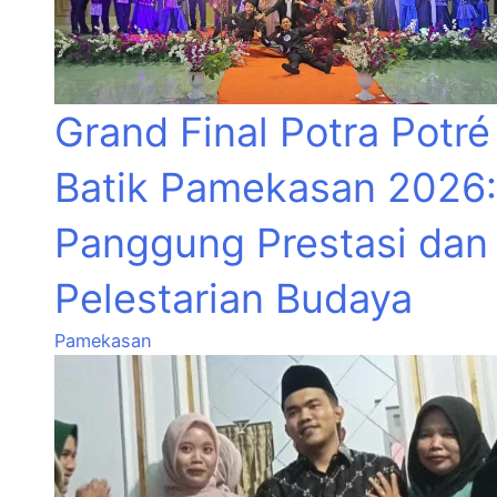
Grand Final Potra Potré
Batik Pamekasan 2026:
Panggung Prestasi dan
Pelestarian Budaya
Pamekasan