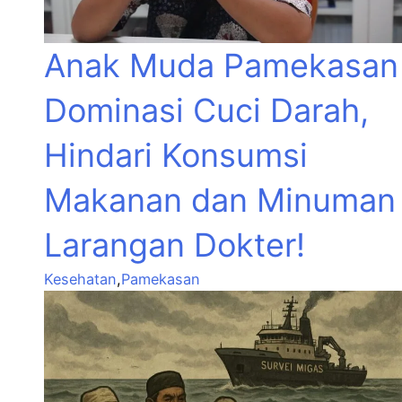
Anak Muda Pamekasan
Dominasi Cuci Darah,
Hindari Konsumsi
Makanan dan Minuman
Larangan Dokter!
Kesehatan
,
Pamekasan