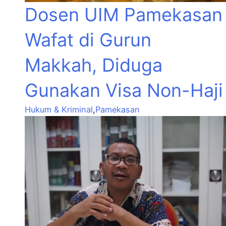
Dosen UIM Pamekasan
Wafat di Gurun
Makkah, Diduga
Gunakan Visa Non-Haji
Hukum & Kriminal
,
Pamekasan