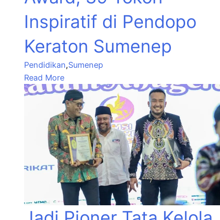
Inspiratif di Pendopo
Keraton Sumenep
Pendidikan
,
Sumenep
Read More
Jadi Pioner Tata Kelola