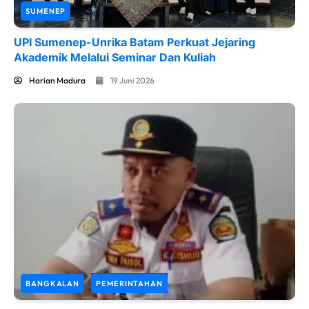
SUMENEP
UPI Sumenep-Unrika Batam Perkuat Jejaring
Akademik Melalui Seminar Dan Kuliah
Harian Madura
19 Juni 2026
BANGKALAN
PEMERINTAHAN