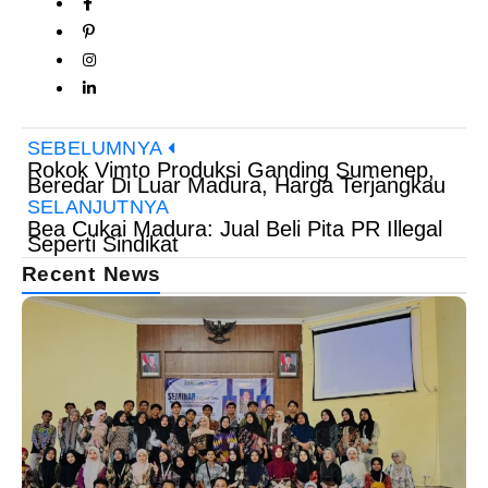
SEBELUMNYA
Rokok Vimto Produksi Ganding Sumenep,
Beredar Di Luar Madura, Harga Terjangkau
SELANJUTNYA
Bea Cukai Madura: Jual Beli Pita PR Illegal
Seperti Sindikat
Recent News