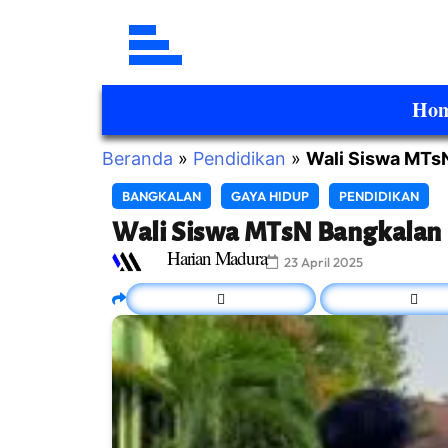
Ho
Beranda
»
Pendidikan
»
Wali Siswa MTsN
BANGKALAN
GAYA HIDUP
PENDIDIKAN
Wali Siswa MTsN Bangkalan M
Harian Madura
23 April 2025