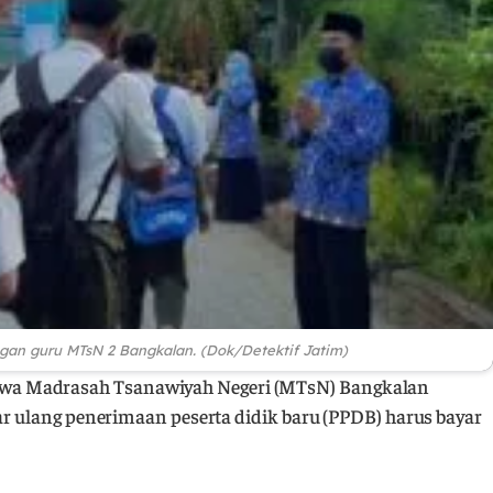
gan guru MTsN 2 Bangkalan. (Dok/Detektif Jatim)
swa Madrasah Tsanawiyah Negeri (MTsN) Bangkalan
tar ulang penerimaan peserta didik baru (PPDB) harus bayar