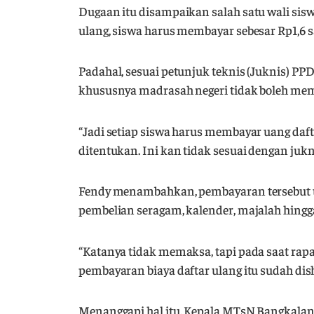
Dugaan itu disampaikan salah satu wali sis
ulang, siswa harus membayar sebesar Rp1,6 sa
Padahal, sesuai petunjuk teknis (Juknis) P
khususnya madrasah negeri tidak boleh mem
“Jadi setiap siswa harus membayar uang daft
ditentukan. Ini kan tidak sesuai dengan jukn
Fendy menambahkan, pembayaran tersebut unt
pembelian seragam, kalender, majalah hing
“Katanya tidak memaksa, tapi pada saat rapat
pembayaran biaya daftar ulang itu sudah dish
Menanggapi hal itu, Kepala MTsN Bangkala