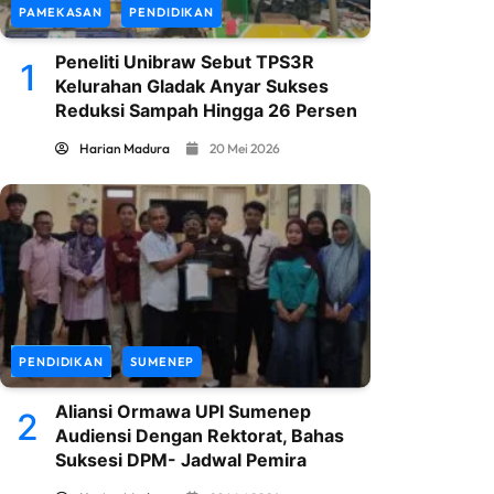
PAMEKASAN
PENDIDIKAN
Peneliti Unibraw Sebut TPS3R
1
Kelurahan Gladak Anyar Sukses
Reduksi Sampah Hingga 26 Persen
Harian Madura
20 Mei 2026
PENDIDIKAN
SUMENEP
Aliansi Ormawa UPI Sumenep
2
Audiensi Dengan Rektorat, Bahas
Suksesi DPM- Jadwal Pemira