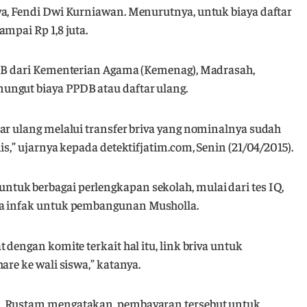
wa, Fendi Dwi Kurniawan. Menurutnya, untuk biaya daftar
mpai Rp 1,8 juta.
PDB dari Kementerian Agama (Kemenag), Madrasah,
ungut biaya PPDB atau daftar ulang.
ar ulang melalui transfer briva yang nominalnya sudah
is,” ujarnya kepada detektifjatim.com, Senin (21/04/2015).
uk berbagai perlengkapan sekolah, mulai dari tes IQ,
ga infak untuk pembangunan Musholla.
 dengan komite terkait hal itu, link briva untuk
are ke wali siswa,” katanya.
n, Rustam mengatakan, pembayaran tersebut untuk