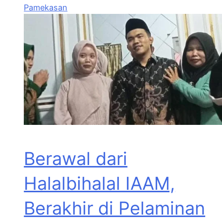
Pamekasan
Berawal dari
Halalbihalal IAAM,
Berakhir di Pelaminan