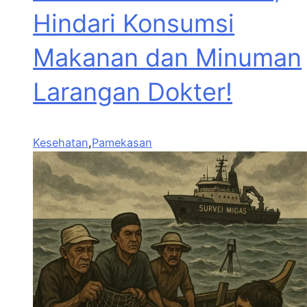
Hindari Konsumsi
Makanan dan Minuman
Larangan Dokter!
Kesehatan
,
Pamekasan