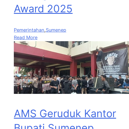
Award 2025
Pemerintahan
,
Sumenep
Read More
AMS Geruduk Kantor
Bupati Sumenep