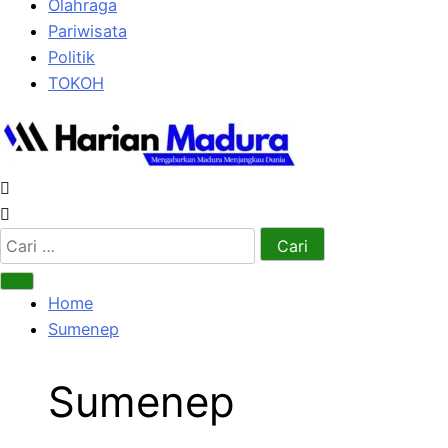
Olahraga
Pariwisata
Politik
TOKOH
Cari
untuk:
Home
Sumenep
Sumenep