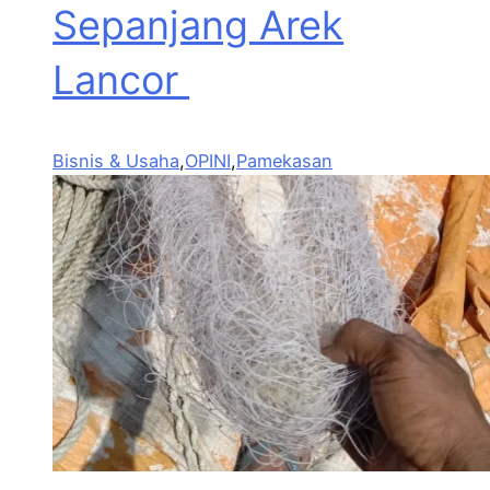
Sepanjang Arek
Lancor
Bisnis & Usaha
,
OPINI
,
Pamekasan