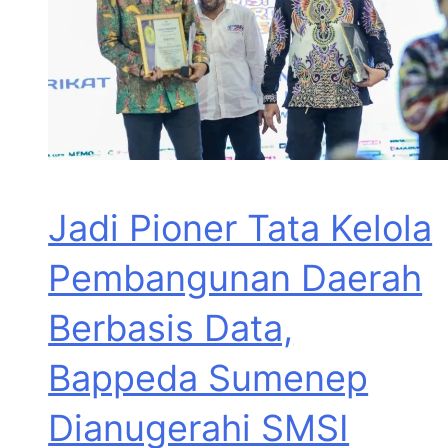
Jadi Pioner Tata Kelola
Pembangunan Daerah
Berbasis Data,
Bappeda Sumenep
Dianugerahi SMSI