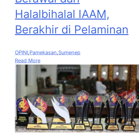
Halalbihalal IAAM,
Berakhir di Pelaminan
OPINI
,
Pamekasan
,
Sumenep
Read More