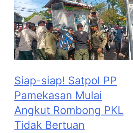
Siap-siap! Satpol PP
Pamekasan Mulai
Angkut Rombong PKL
Tidak Bertuan