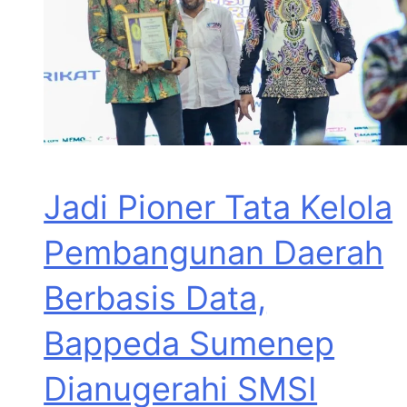
Jadi Pioner Tata Kelola
Pembangunan Daerah
Berbasis Data,
Bappeda Sumenep
Dianugerahi SMSI