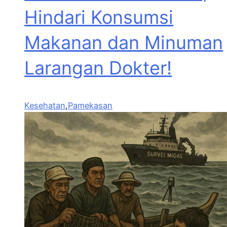
Hindari Konsumsi
Makanan dan Minuman
Larangan Dokter!
Kesehatan
,
Pamekasan