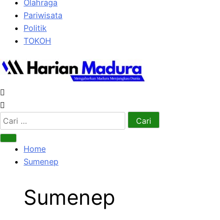
Olahraga
Pariwisata
Politik
TOKOH
Cari
untuk:
Home
Sumenep
Sumenep