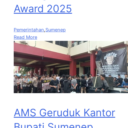
Award 2025
Pemerintahan
,
Sumenep
Read More
AMS Geruduk Kantor
Bupati Sumenep