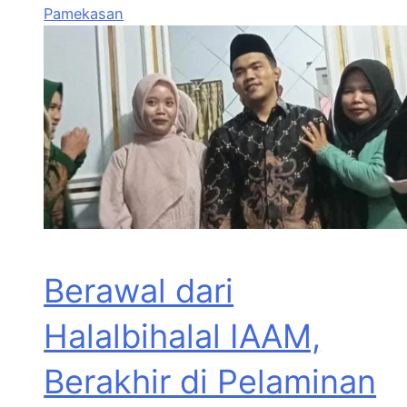
Pamekasan
Berawal dari
Halalbihalal IAAM,
Berakhir di Pelaminan