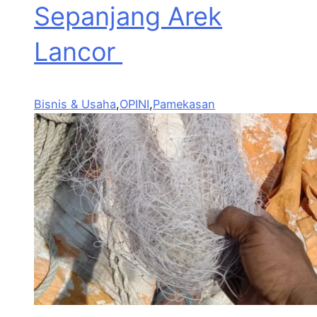
Sepanjang Arek
Lancor
Bisnis & Usaha
,
OPINI
,
Pamekasan