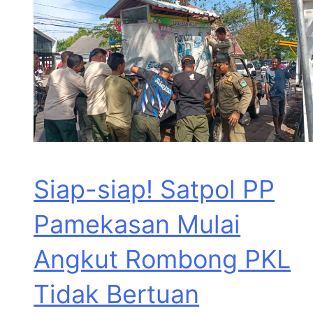
Siap-siap! Satpol PP
Pamekasan Mulai
Angkut Rombong PKL
Tidak Bertuan