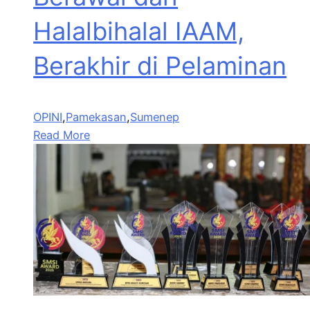
Halalbihalal IAAM,
Berakhir di Pelaminan
OPINI
,
Pamekasan
,
Sumenep
Read More