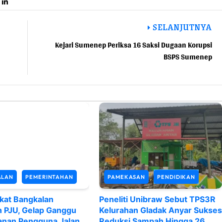
SELANJUTNYA
Kejari Sumenep Periksa 16 Saksi Dugaan Korupsi
BSPS Sumenep
ALAN
PEMERINTAHAN
PAMEKASAN
PENDIDIKAN
kat Bangkalan
Peneliti Unibraw Sebut TPS3R
n PJU, Gelap Ganggu
Kelurahan Gladak Anyar Sukses
nan Pengguna Jalan
Reduksi Sampah Hingga 26