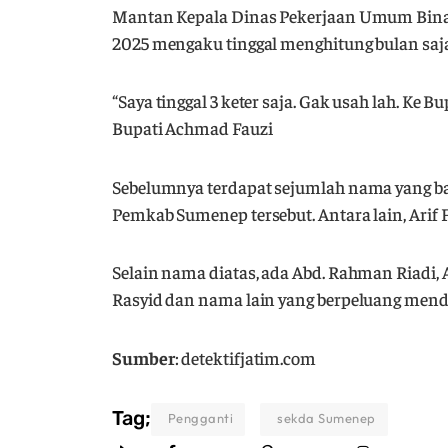
Mantan Kepala Dinas Pekerjaan Umum Bina
2025 mengaku tinggal menghitung bulan saja
“Saya tinggal 3 keter saja. Gak usah lah. Ke 
Bupati Achmad Fauzi
Sebelumnya terdapat sejumlah nama yang ba
Pemkab Sumenep tersebut. Antara lain, Arif
Selain nama diatas, ada Abd. Rahman Riadi,
Rasyid dan nama lain yang berpeluang mend
Sumber
: detektifjatim.com
Tag;
Pengganti
sekda Sumenep