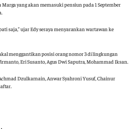
 Marga yang akan memasuki pensiun pada 1 September
.
Bupati saja,” ujar Edy seraya menyarankan wartawan ke
kal menggantikan posisi orang nomor 3 di lingkungan
 Firmanto, Eri Susanto, Agus Dwi Saputra, Mohammad Iksan.
 Achmad Dzulkarnain, Anwar Syahroni Yusuf, Chainur
aftar.