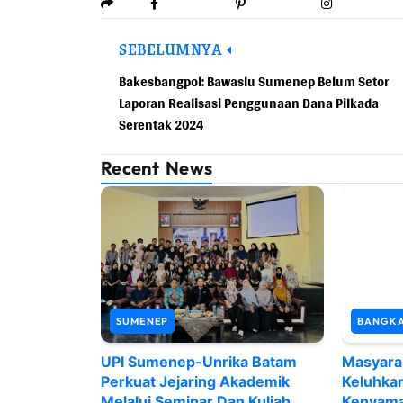
SEBELUMNYA
Bakesbangpol: Bawaslu Sumenep Belum Setor
Laporan Realisasi Penggunaan Dana Pilkada
Serentak 2024
Recent News
SUMENEP
BANGK
UPI Sumenep-Unrika Batam
Masyara
Perkuat Jejaring Akademik
Keluhka
Melalui Seminar Dan Kuliah
Kenyama