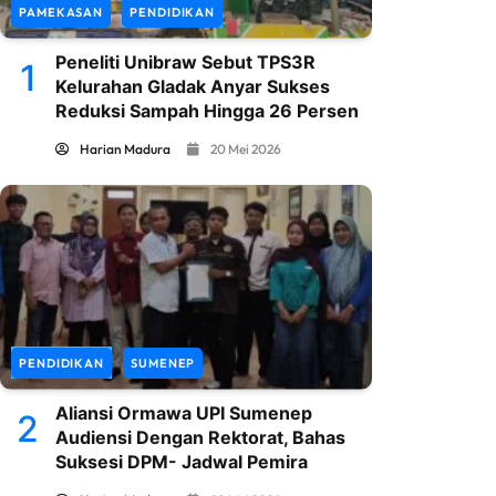
PAMEKASAN
PENDIDIKAN
Peneliti Unibraw Sebut TPS3R
1
Kelurahan Gladak Anyar Sukses
Reduksi Sampah Hingga 26 Persen
Harian Madura
20 Mei 2026
PENDIDIKAN
SUMENEP
Aliansi Ormawa UPI Sumenep
2
Audiensi Dengan Rektorat, Bahas
Suksesi DPM- Jadwal Pemira