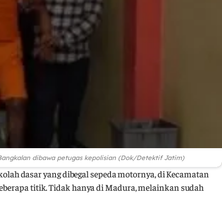
 Bangkalan dibawa petugas kepolisian (Dok/Detektif Jatim)
kolah dasar yang dibegal sepeda motornya, di Kecamatan
beberapa titik. Tidak hanya di Madura, melainkan sudah