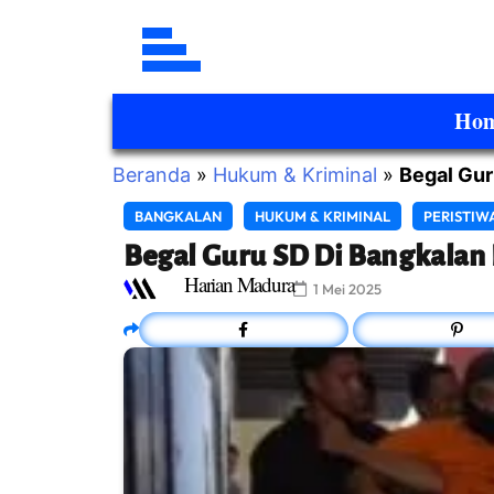
Ho
Beranda
»
Hukum & Kriminal
»
Begal Gur
BANGKALAN
HUKUM & KRIMINAL
PERISTIW
Begal Guru SD Di Bangkalan 
Harian Madura
1 Mei 2025