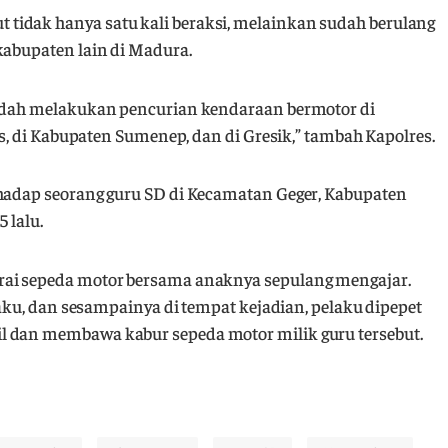
tidak hanya satu kali beraksi, melainkan sudah berulang
kabupaten lain di Madura.
sudah melakukan pencurian kendaraan bermotor di
lis, di Kabupaten Sumenep, dan di Gresik,” tambah Kapolres.
rhadap seorang guru SD di Kecamatan Geger, Kabupaten
 lalu.
rai sepeda motor bersama anaknya sepulang mengajar.
elaku, dan sesampainya di tempat kejadian, pelaku dipepet
l dan membawa kabur sepeda motor milik guru tersebut.