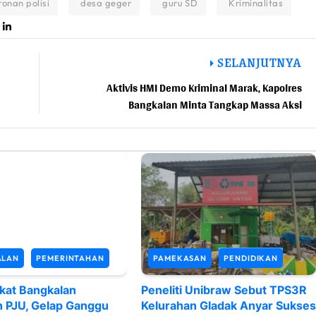
ronan polisi
desa geger
guru SD
Kriminalitas
SELANJUTNYA
Aktivis HMI Demo Kriminal Marak, Kapolres
Bangkalan Minta Tangkap Massa Aksi
ALAN
PEMERINTAHAN
PAMEKASAN
PENDIDIKAN
kat Bangkalan
Peneliti Unibraw Sebut TPS3R
n PJU, Gelap Ganggu
Kelurahan Gladak Anyar Sukses