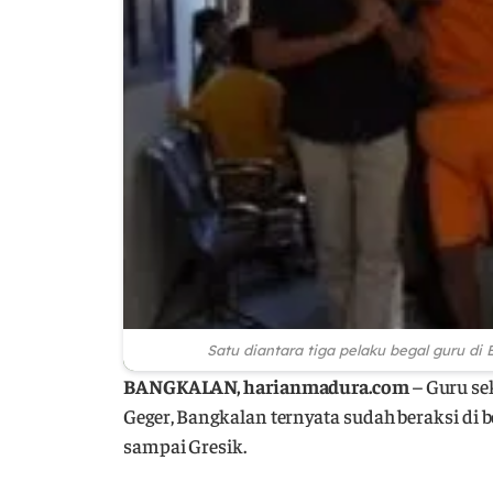
Satu diantara tiga pelaku begal guru di
BANGKALAN, harianmadura.com
– Guru se
Geger, Bangkalan ternyata sudah beraksi di 
sampai Gresik.