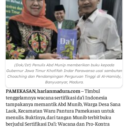
(Dok/Ist) Penulis Abd Munip memberikan buku kepada
Gubernur Jawa Timur Khofifah Indar Parawansa usai sambutan
Choaching dan Pendampingan Perguruan Tinggi di Al-Hamidy,
Banyuanyar, Madura.
PAMEKASAN, harianmadura.com
– Timbul
tenggelamnya wacana sertifikasi da’i Indonesia
tampakanya memantik Abd Munib, Warga Desa Sana
Laok, Kecamatan Waru Pantura Pamekasan untuk
menulis. Buktinya, dari tangan Munib terbit buku
berjudul Sertifikasi Da’i: Wacana dan Pro-Kontra