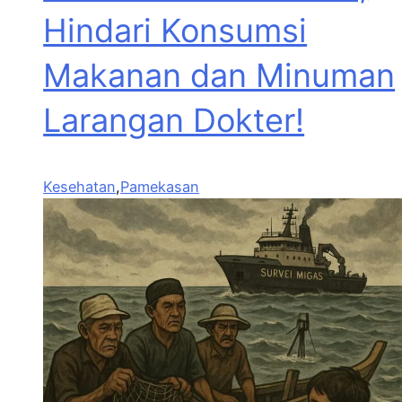
Hindari Konsumsi
Makanan dan Minuman
Larangan Dokter!
Kesehatan
,
Pamekasan