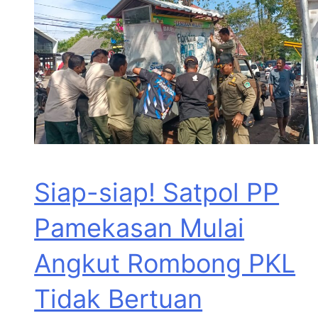
Siap-siap! Satpol PP
Pamekasan Mulai
Angkut Rombong PKL
Tidak Bertuan