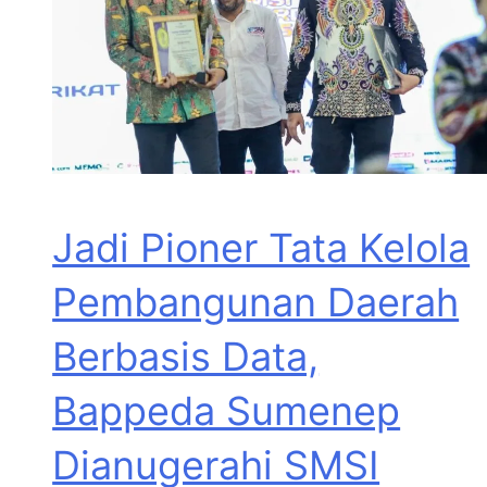
Jadi Pioner Tata Kelola
Pembangunan Daerah
Berbasis Data,
Bappeda Sumenep
Dianugerahi SMSI