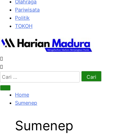
Olahraga
Pariwisata
Politik
TOKOH
Cari
untuk:
Home
Sumenep
Sumenep