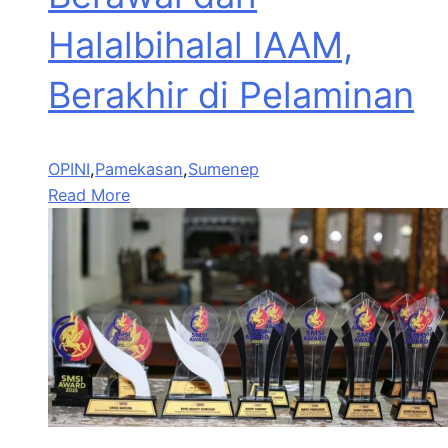
Halalbihalal IAAM,
Berakhir di Pelaminan
OPINI
,
Pamekasan
,
Sumenep
Read More