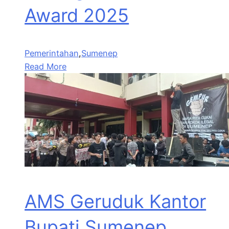
Award 2025
Pemerintahan
,
Sumenep
Read More
AMS Geruduk Kantor
Bupati Sumenep