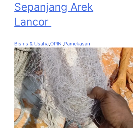
Sepanjang Arek
Lancor
Bisnis & Usaha
,
OPINI
,
Pamekasan