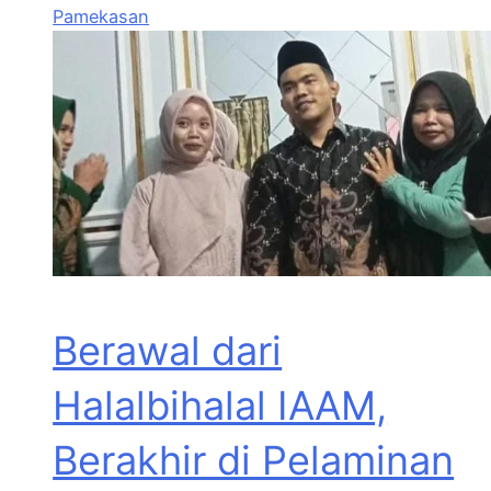
Pamekasan
Berawal dari
Halalbihalal IAAM,
Berakhir di Pelaminan