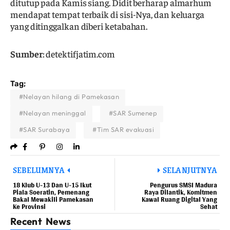
ditutup pada Kamis siang. Didit berharap almarhum
mendapat tempat terbaik di sisi-Nya, dan keluarga
yang ditinggalkan diberi ketabahan.
Sumber
: detektifjatim.com
Tag;
#Nelayan hilang di Pamekasan
#Nelayan meninggal
#SAR Sumenep
#SAR Surabaya
#Tim SAR evakuasi
SEBELUMNYA
SELANJUTNYA
18 Klub U-13 Dan U-15 Ikut
Pengurus SMSI Madura
Piala Soeratin, Pemenang
Raya Dilantik, Komitmen
Bakal Mewakili Pamekasan
Kawal Ruang Digital Yang
Ke Provinsi
Sehat
Recent News