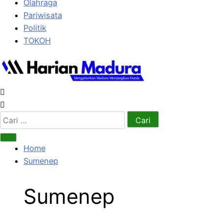
Olahraga
Pariwisata
Politik
TOKOH
Cari
untuk:
Home
Sumenep
Sumenep