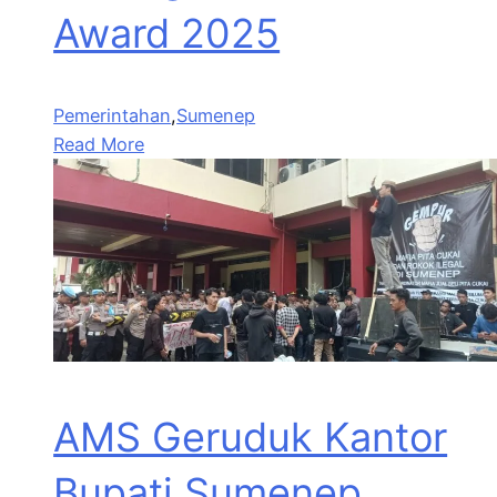
Award 2025
Pemerintahan
,
Sumenep
Read More
AMS Geruduk Kantor
Bupati Sumenep