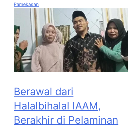
Pamekasan
Berawal dari
Halalbihalal IAAM,
Berakhir di Pelaminan