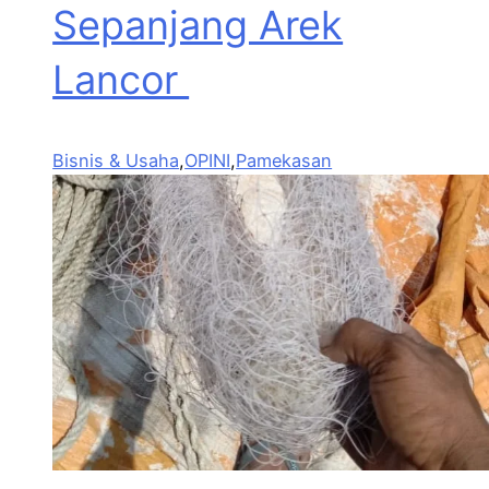
Sepanjang Arek
Lancor
Bisnis & Usaha
,
OPINI
,
Pamekasan