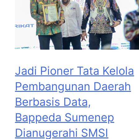
Jadi Pioner Tata Kelola
Pembangunan Daerah
Berbasis Data,
Bappeda Sumenep
Dianugerahi SMSI