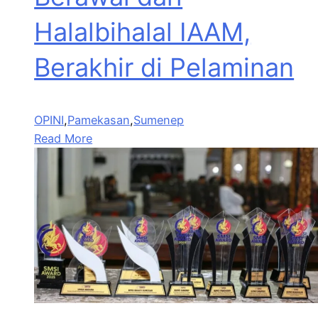
Halalbihalal IAAM,
Berakhir di Pelaminan
OPINI
,
Pamekasan
,
Sumenep
Read More