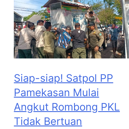
Siap-siap! Satpol PP
Pamekasan Mulai
Angkut Rombong PKL
Tidak Bertuan