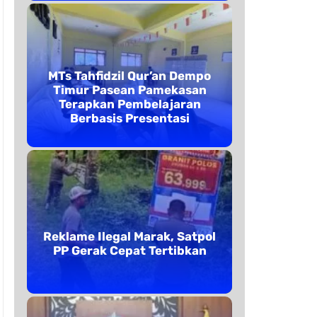
MTs Tahfidzil Qur’an Dempo
Timur Pasean Pamekasan
Terapkan Pembelajaran
Berbasis Presentasi
Reklame Ilegal Marak, Satpol
PP Gerak Cepat Tertibkan