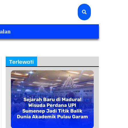
alan
Terlewati
Sejarah Baru di Madura!
Wisuda Perdana UPI
Sumenep Jadi Titik Balik
Dunia Akademik Pulau Garam