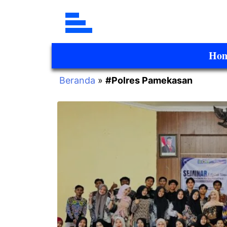
Ho
Beranda
»
#Polres Pamekasan