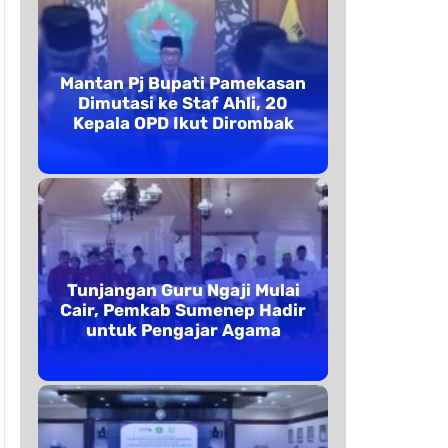
Mantan Pj Bupati Pamekasan
Dimutasi ke Staf Ahli, 20
Kepala OPD Ikut Dirombak
Tunjangan Guru Ngaji Mulai
Cair, Pemkab Sumenep Hadir
untuk Pengajar Agama