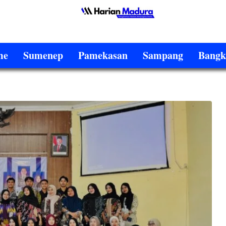
me
Sumenep
Pamekasan
Sampang
Bangk