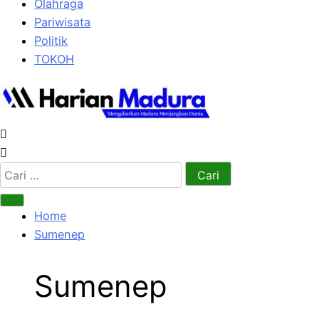
Olahraga
Pariwisata
Politik
TOKOH
Cari
untuk:
Home
Sumenep
Sumenep