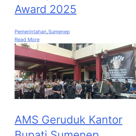
Award 2025
Pemerintahan
,
Sumenep
Read More
AMS Geruduk Kantor
Bupati Sumenep