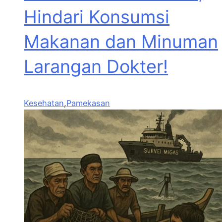
Hindari Konsumsi
Makanan dan Minuman
Larangan Dokter!
Kesehatan
,
Pamekasan