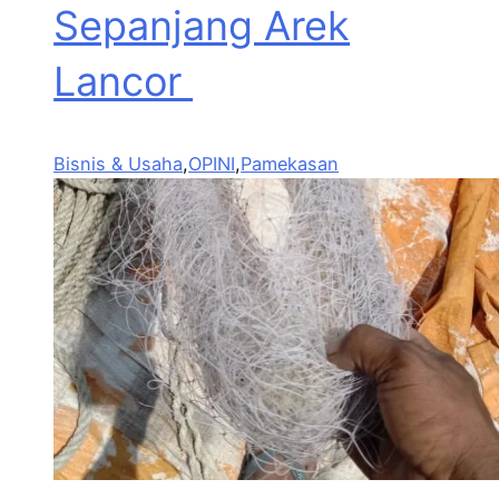
Sepanjang Arek
Lancor
Bisnis & Usaha
,
OPINI
,
Pamekasan