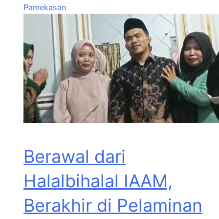
Pamekasan
Berawal dari
Halalbihalal IAAM,
Berakhir di Pelaminan