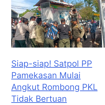
Siap-siap! Satpol PP
Pamekasan Mulai
Angkut Rombong PKL
Tidak Bertuan