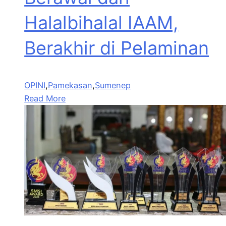
Halalbihalal IAAM,
Berakhir di Pelaminan
OPINI
,
Pamekasan
,
Sumenep
Read More