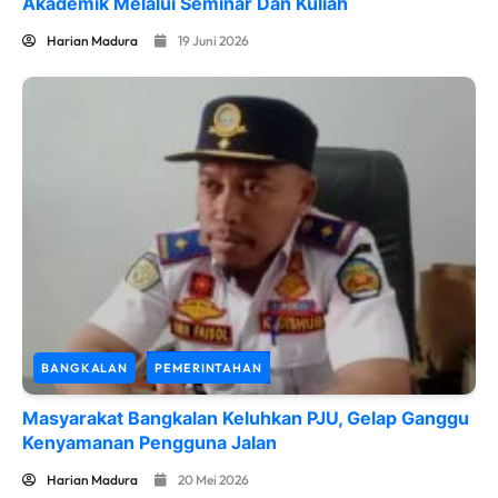
Akademik Melalui Seminar Dan Kuliah
Harian Madura
19 Juni 2026
BANGKALAN
PEMERINTAHAN
Masyarakat Bangkalan Keluhkan PJU, Gelap Ganggu
Kenyamanan Pengguna Jalan
Harian Madura
20 Mei 2026