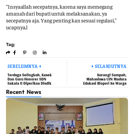
“Insyaallah secepatnya, karena saya memegang
amanah dari bupati untuk melaksanakan, ya
secepatnya aja. Yang penting kan sesuai regulasi,”
ucapnya.l
Tag;
SEBELUMNYA
SELANJUTNYA
Terduga Selingkuh, Kasek
Kurangi Sampah,
Dan Guru Honorer SDN
Mahasiswa UIN Madura
Sakala II Diperiksa Disdik
Edukasi Biopori Ke Warga
Recent News