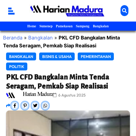
Home
Sumenep
Pamekasan
Sampang
Bangkalan
Beranda
»
Bangkalan
»
PKL CFD Bangkalan Minta
Tenda Seragam, Pemkab Siap Realisasi
BANGKALAN
BISNIS & USAHA
PEMERINTAHAN
POLITIK
PKL CFD Bangkalan Minta Tenda
Seragam, Pemkab Siap Realisasi
Harian Madura
6 Agustus 2025