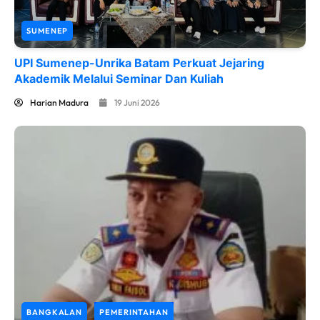
SUMENEP
UPI Sumenep-Unrika Batam Perkuat Jejaring
Akademik Melalui Seminar Dan Kuliah
Harian Madura
19 Juni 2026
BANGKALAN
PEMERINTAHAN