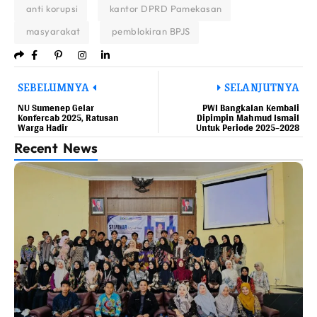
anti korupsi
kantor DPRD Pamekasan
masyarakat
pemblokiran BPJS
SEBELUMNYA
SELANJUTNYA
NU Sumenep Gelar
PWI Bangkalan Kembali
Konfercab 2025, Ratusan
Dipimpin Mahmud Ismail
Warga Hadir
Untuk Periode 2025–2028
Recent News