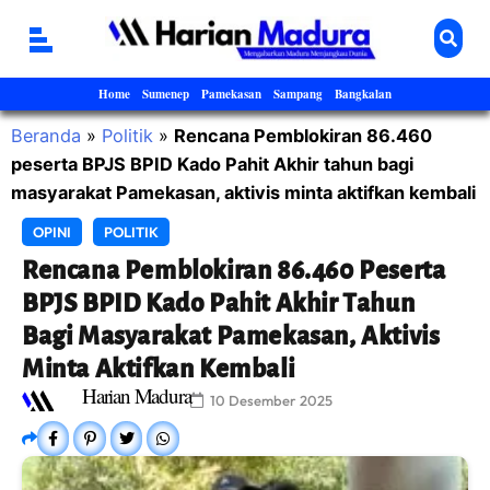
Home
Sumenep
Pamekasan
Sampang
Bangkalan
Beranda
»
Politik
»
Rencana Pemblokiran 86.460
peserta BPJS BPID Kado Pahit Akhir tahun bagi
masyarakat Pamekasan, aktivis minta aktifkan kembali
OPINI
POLITIK
Rencana Pemblokiran 86.460 Peserta
BPJS BPID Kado Pahit Akhir Tahun
Bagi Masyarakat Pamekasan, Aktivis
Minta Aktifkan Kembali
Harian Madura
10 Desember 2025