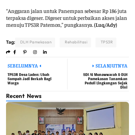
“Anggaran jalan untuk Panempan sebesar Rp 186 juta
terpaksa digeser. Digeser untuk perbaikan akses jalan
menuju TPS3R Patemon,” pungkasnya.
(Luq/Ady)
Tag;
DLH Pamekasan
Rehabilitasi
TPS3R
SEBELUMNYA
SELANJUTNYA
TPS3R Desa Laden: Ubah
SDI Al Munawwarah & DLH
Sampah Jadi Berkah Bagi
Pamekasan Tanamkan
Warga
Peduli Lingkungan Sejak
Dini
Recent News