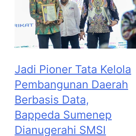
Jadi Pioner Tata Kelola
Pembangunan Daerah
Berbasis Data,
Bappeda Sumenep
Dianugerahi SMSI