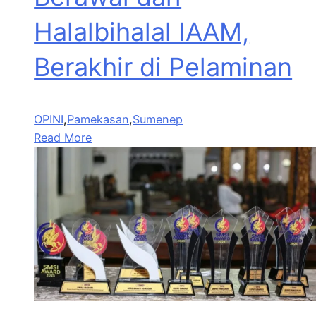
Halalbihalal IAAM,
Berakhir di Pelaminan
OPINI
,
Pamekasan
,
Sumenep
Read More