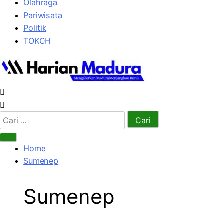
Olahraga
Pariwisata
Politik
TOKOH
Cari
untuk:
Home
Sumenep
Sumenep