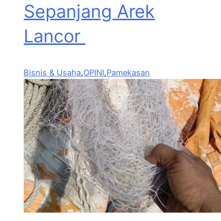
Sepanjang Arek
Lancor
Bisnis & Usaha
,
OPINI
,
Pamekasan