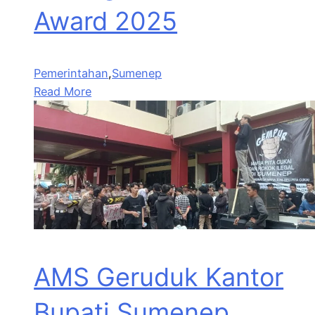
Award 2025
Pemerintahan
,
Sumenep
Read More
AMS Geruduk Kantor
Bupati Sumenep