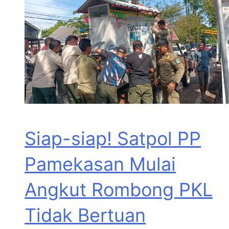
Siap-siap! Satpol PP
Pamekasan Mulai
Angkut Rombong PKL
Tidak Bertuan