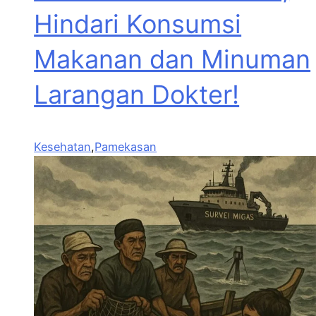
Hindari Konsumsi
Makanan dan Minuman
Larangan Dokter!
Kesehatan
,
Pamekasan