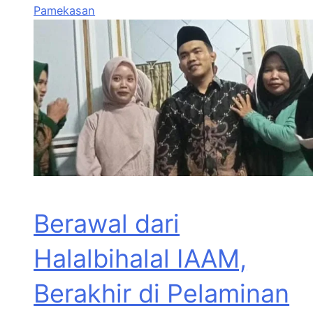
Pamekasan
Berawal dari
Halalbihalal IAAM,
Berakhir di Pelaminan