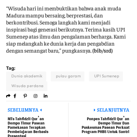
“Wisuda hari ini membuktikan bahwa anak muda
Madura mampu bersaing, berprestasi, dan
berkontribusi. Semoga langkah kami menjadi
inspirasi bagi generasi berikutnya. Terima kasih UPI
Sumenep atas ilmu dan pengalaman berharga. Kami
siap melangkah ke dunia kerja dan pengabdian
dengan semangat baru,” pungkasnya.
(bib/srd)
Tag;
Dunia akademik
pulau garam
UPI Sumenep
Wisuda perdana
SEBELUMNYA
SELANJUTNYA
MTs Tahfidzil Qur’an
Ponpes Tahfidzil Qur’an
Dempo Timur Pasean
Dempo Timur Dan
Pamekasan Terapkan
Puskesmas Pasean Perkuat
Pembelajaran Berbasis
Program PHBS Untuk Santri
Presentasi