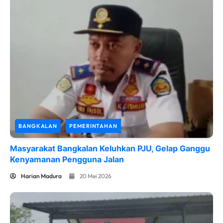
BANGKALAN
PEMERINTAHAN
Masyarakat Bangkalan Keluhkan PJU, Gelap Ganggu
Kenyamanan Pengguna Jalan
Harian Madura
20 Mei 2026