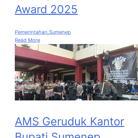
Award 2025
Pemerintahan
,
Sumenep
Read More
AMS Geruduk Kantor
Bupati Sumenep