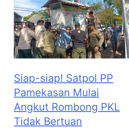
Siap-siap! Satpol PP
Pamekasan Mulai
Angkut Rombong PKL
Tidak Bertuan