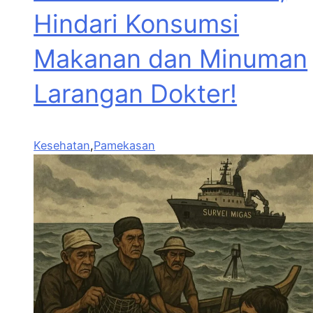
Hindari Konsumsi
Makanan dan Minuman
Larangan Dokter!
Kesehatan
,
Pamekasan