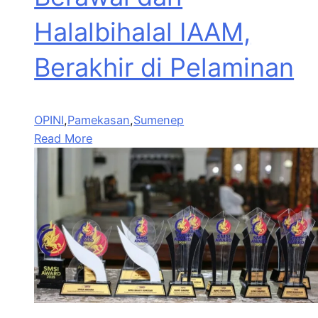
Halalbihalal IAAM,
Berakhir di Pelaminan
OPINI
,
Pamekasan
,
Sumenep
Read More