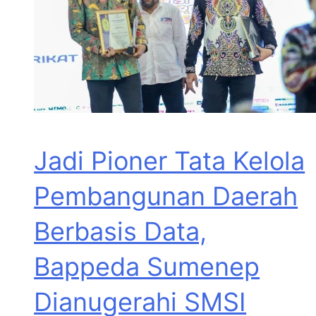
Jadi Pioner Tata Kelola
Pembangunan Daerah
Berbasis Data,
Bappeda Sumenep
Dianugerahi SMSI