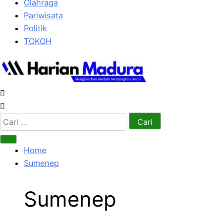
Olahraga
Pariwisata
Politik
TOKOH
Cari
untuk:
Home
Sumenep
Sumenep