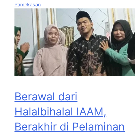
Pamekasan
Berawal dari
Halalbihalal IAAM,
Berakhir di Pelaminan