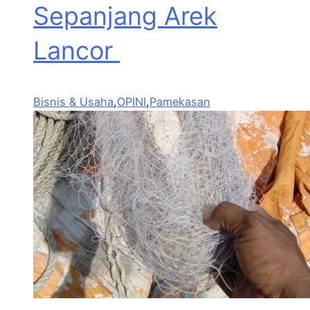
Sepanjang Arek
Lancor
Bisnis & Usaha
,
OPINI
,
Pamekasan