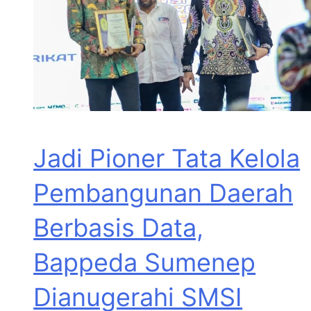
Jadi Pioner Tata Kelola
Pembangunan Daerah
Berbasis Data,
Bappeda Sumenep
Dianugerahi SMSI