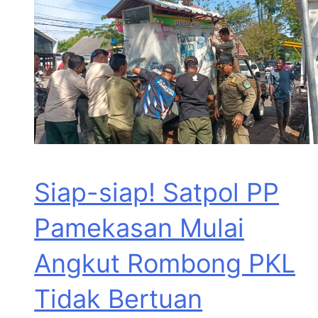
Siap-siap! Satpol PP
Pamekasan Mulai
Angkut Rombong PKL
Tidak Bertuan