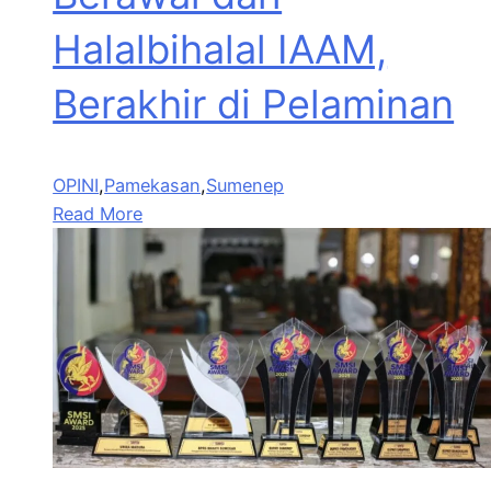
Halalbihalal IAAM,
Berakhir di Pelaminan
OPINI
,
Pamekasan
,
Sumenep
Read More