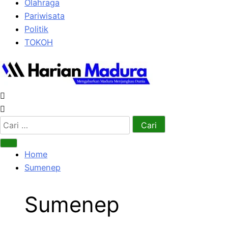
Olahraga
Pariwisata
Politik
TOKOH
Cari
untuk:
Home
Sumenep
Sumenep