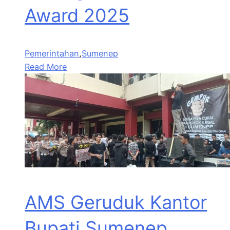
Award 2025
Pemerintahan
,
Sumenep
Read More
AMS Geruduk Kantor
Bupati Sumenep