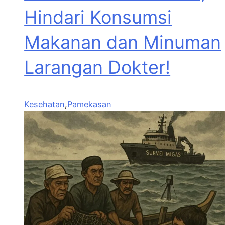
Hindari Konsumsi
Makanan dan Minuman
Larangan Dokter!
Kesehatan
,
Pamekasan