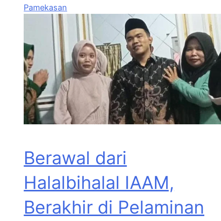
Pamekasan
Berawal dari
Halalbihalal IAAM,
Berakhir di Pelaminan