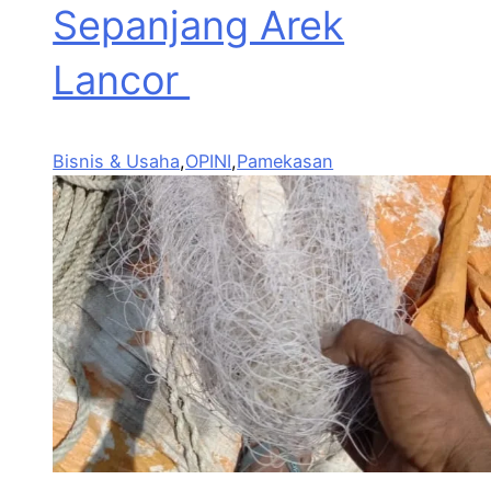
Sepanjang Arek
Lancor
Bisnis & Usaha
,
OPINI
,
Pamekasan