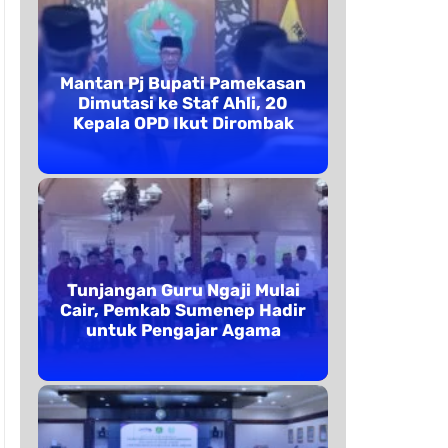
Mantan Pj Bupati Pamekasan
Dimutasi ke Staf Ahli, 20
Kepala OPD Ikut Dirombak
Tunjangan Guru Ngaji Mulai
Cair, Pemkab Sumenep Hadir
untuk Pengajar Agama