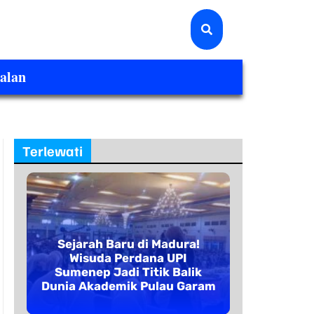
alan
Terlewati
Sejarah Baru di Madura!
Wisuda Perdana UPI
Sumenep Jadi Titik Balik
Dunia Akademik Pulau Garam