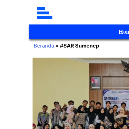
Ho
Beranda
»
#SAR Sumenep