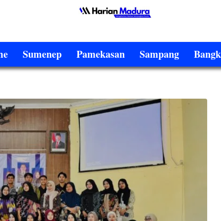
me
Sumenep
Pamekasan
Sampang
Bangk