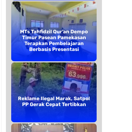
MTs Tahfidzil Qur’an Dempo
Timur Pasean Pamekasan
Terapkan Pembelajaran
Berbasis Presentasi
Reklame Ilegal Marak, Satpol
PP Gerak Cepat Tertibkan