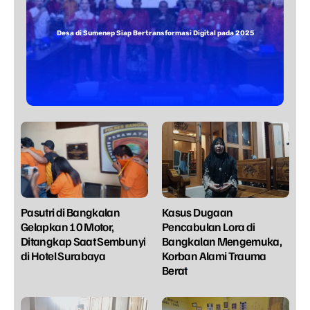
Desa di Sumenep Siap Bertransformasi Digital pada 2025
Pasutri di Bangkalan
Kasus Dugaan
Gelapkan 10 Motor,
Pencabulan Lora di
Ditangkap Saat Sembunyi
Bangkalan Mengemuka,
di Hotel Surabaya
Korban Alami Trauma
Berat