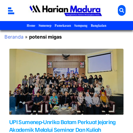
Home
Sumenep
Pamekasan
Sampang
Bangkalan
Beranda
»
potensi migas
UPI Sumenep-Unrika Batam Perkuat Jejaring
Akademik Melalui Seminar Dan Kuliah