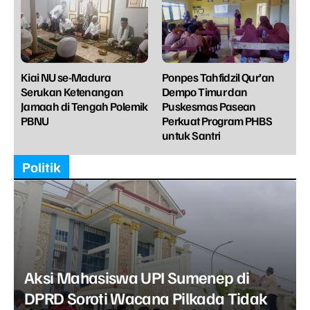
Kiai NU se-Madura
Ponpes Tahfidzil Qur’an
Serukan Ketenangan
Dempo Timur dan
Jamaah di Tengah Polemik
Puskesmas Pasean
PBNU
Perkuat Program PHBS
untuk Santri
Politik
Aksi Mahasiswa UPI Sumenep di
DPRD Soroti Wacana Pilkada Tidak