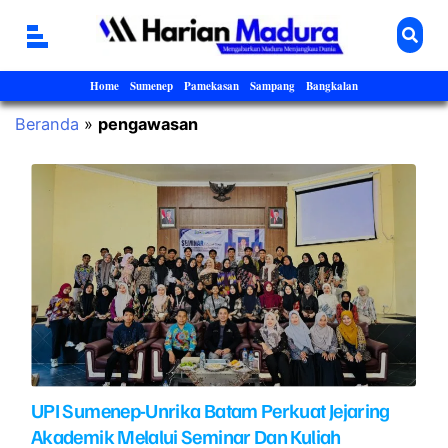
Home
Sumenep
Pamekasan
Sampang
Bangkalan
Beranda
»
pengawasan
UPI Sumenep-Unrika Batam Perkuat Jejaring
Akademik Melalui Seminar Dan Kuliah