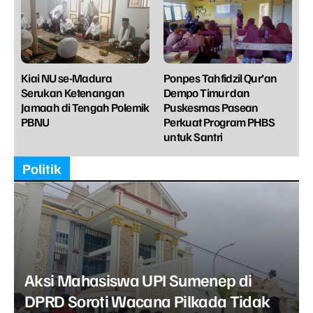
Kiai NU se-Madura
Ponpes Tahfidzil Qur’an
Serukan Ketenangan
Dempo Timur dan
Jamaah di Tengah Polemik
Puskesmas Pasean
PBNU
Perkuat Program PHBS
untuk Santri
Politik
Aksi Mahasiswa UPI Sumenep di
DPRD Soroti Wacana Pilkada Tidak