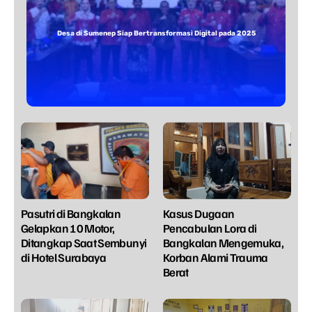
Desa di Sumenep Siap Bertransformasi Digital pada 2025
Pasutri di Bangkalan
Kasus Dugaan
Gelapkan 10 Motor,
Pencabulan Lora di
Ditangkap Saat Sembunyi
Bangkalan Mengemuka,
di Hotel Surabaya
Korban Alami Trauma
Berat