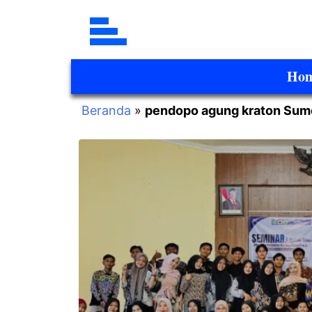
Ho
Beranda
»
pendopo agung kraton Su