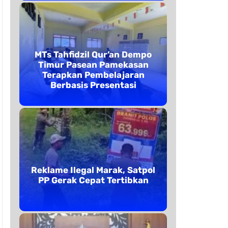
MTs Tahfidzil Qur’an Dempo
Timur Pasean Pamekasan
Terapkan Pembelajaran
Berbasis Presentasi
Reklame Ilegal Marak, Satpol
PP Gerak Cepat Tertibkan