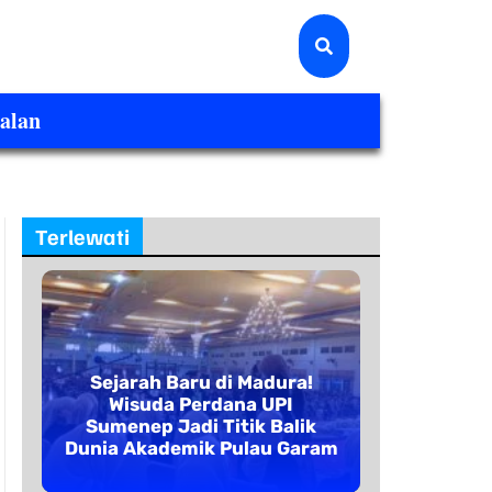
alan
Terlewati
Sejarah Baru di Madura!
Wisuda Perdana UPI
Sumenep Jadi Titik Balik
Dunia Akademik Pulau Garam