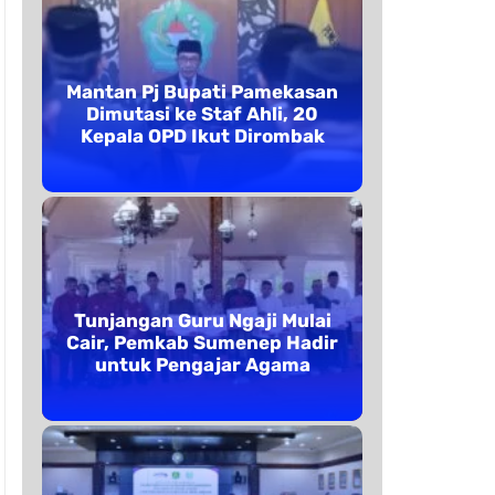
Mantan Pj Bupati Pamekasan
Dimutasi ke Staf Ahli, 20
Kepala OPD Ikut Dirombak
Tunjangan Guru Ngaji Mulai
Cair, Pemkab Sumenep Hadir
untuk Pengajar Agama