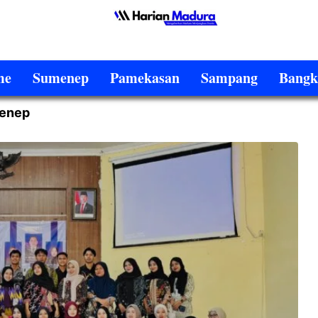
me
Sumenep
Pamekasan
Sampang
Bangk
menep