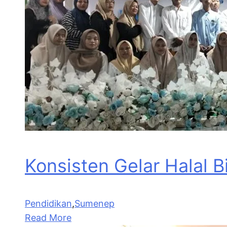
Konsisten Gelar Halal 
Pendidikan
,
Sumenep
Read More