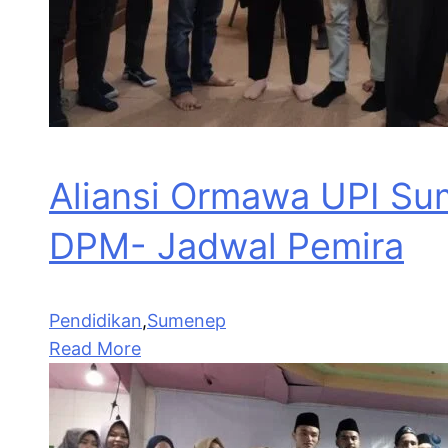
Aliansi Ormawa UPI Su
DPM- Jadwal Pemira
Pendidikan
,
Sumenep
Read More