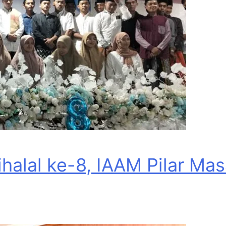
Bihalal ke-8, IAAM Pilar M