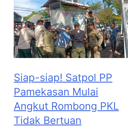
Siap-siap! Satpol PP
Pamekasan Mulai
Angkut Rombong PKL
Tidak Bertuan