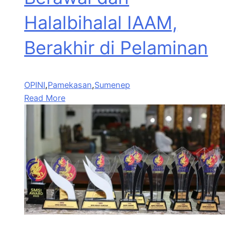
Halalbihalal IAAM,
Berakhir di Pelaminan
OPINI
,
Pamekasan
,
Sumenep
Read More