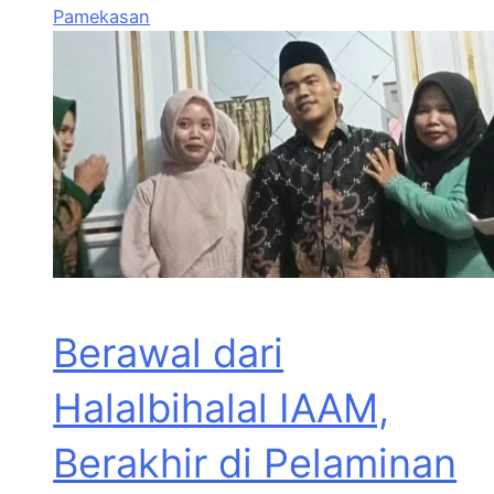
Pamekasan
Berawal dari
Halalbihalal IAAM,
Berakhir di Pelaminan