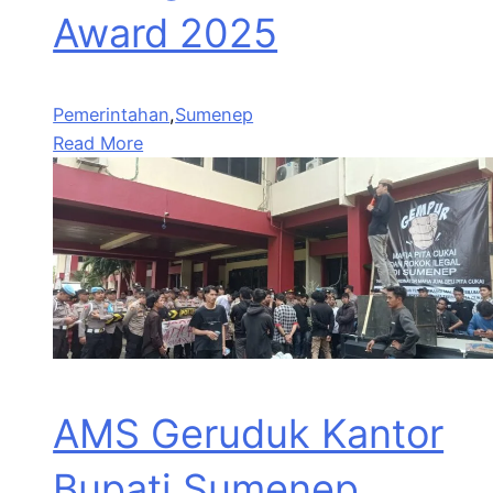
Award 2025
Pemerintahan
,
Sumenep
Read More
AMS Geruduk Kantor
Bupati Sumenep