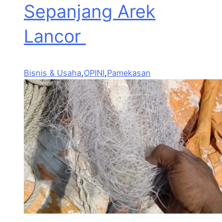
Sepanjang Arek
Lancor
Bisnis & Usaha
,
OPINI
,
Pamekasan