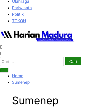
Olahraga
Pariwisata
Politik
TOKOH
Cari
untuk:
Home
Sumenep
Sumenep