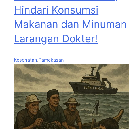
Hindari Konsumsi
Makanan dan Minuman
Larangan Dokter!
Kesehatan
,
Pamekasan