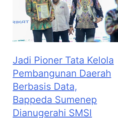
Jadi Pioner Tata Kelola
Pembangunan Daerah
Berbasis Data,
Bappeda Sumenep
Dianugerahi SMSI