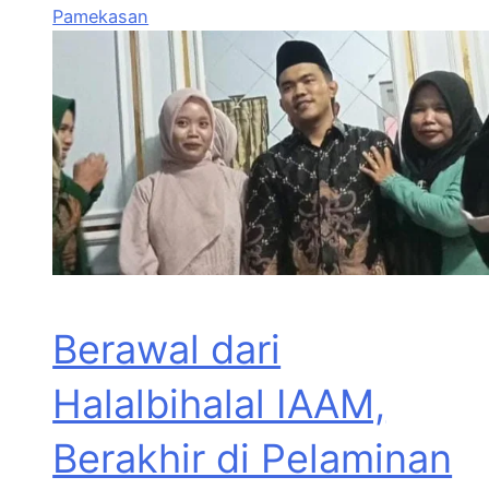
Pamekasan
Berawal dari
Halalbihalal IAAM,
Berakhir di Pelaminan