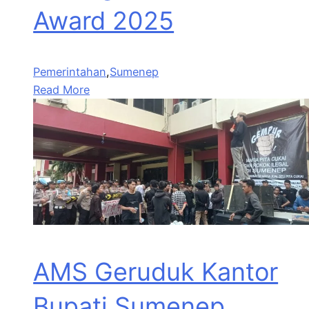
Award 2025
Pemerintahan
,
Sumenep
Read More
AMS Geruduk Kantor
Bupati Sumenep