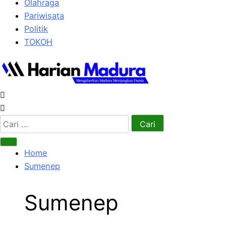
Olahraga
Pariwisata
Politik
TOKOH
Cari
untuk:
Home
Sumenep
Sumenep