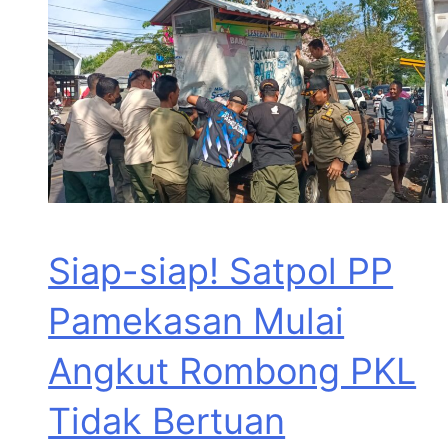
Siap-siap! Satpol PP
Pamekasan Mulai
Angkut Rombong PKL
Tidak Bertuan