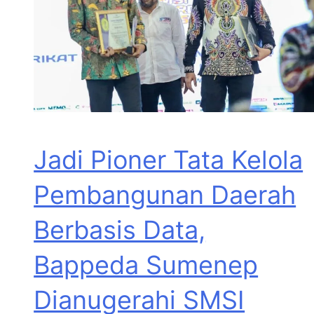
Jadi Pioner Tata Kelola
Pembangunan Daerah
Berbasis Data,
Bappeda Sumenep
Dianugerahi SMSI