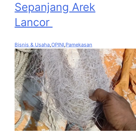
Sepanjang Arek
Lancor
Bisnis & Usaha
,
OPINI
,
Pamekasan