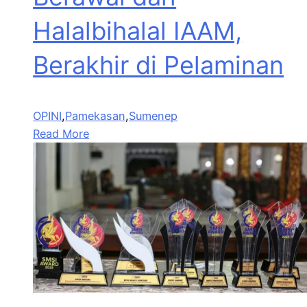
Halalbihalal IAAM,
Berakhir di Pelaminan
OPINI
,
Pamekasan
,
Sumenep
Read More