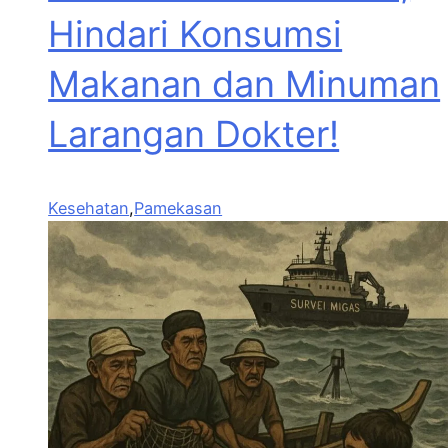
Hindari Konsumsi
Makanan dan Minuman
Larangan Dokter!
Kesehatan
,
Pamekasan