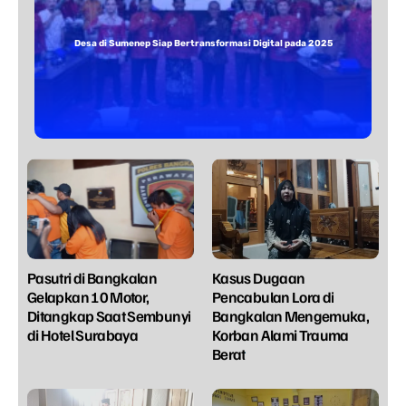
Desa di Sumenep Siap Bertransformasi Digital pada 2025
Pasutri di Bangkalan
Kasus Dugaan
Gelapkan 10 Motor,
Pencabulan Lora di
Ditangkap Saat Sembunyi
Bangkalan Mengemuka,
di Hotel Surabaya
Korban Alami Trauma
Berat