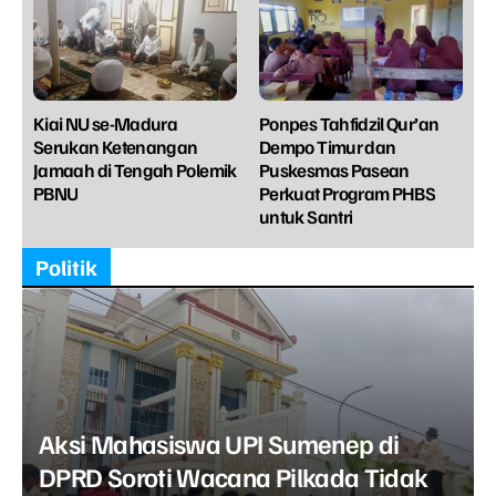
Kiai NU se-Madura
Ponpes Tahfidzil Qur’an
Serukan Ketenangan
Dempo Timur dan
Jamaah di Tengah Polemik
Puskesmas Pasean
PBNU
Perkuat Program PHBS
untuk Santri
Politik
Aksi Mahasiswa UPI Sumenep di
DPRD Soroti Wacana Pilkada Tidak