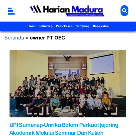
Home
Sumenep
Pamekasan
Sampang
Bangkalan
Beranda
»
owner PT OEC
UPI Sumenep-Unrika Batam Perkuat Jejaring
Akademik Melalui Seminar Dan Kuliah