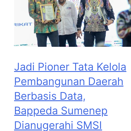
Jadi Pioner Tata Kelola
Pembangunan Daerah
Berbasis Data,
Bappeda Sumenep
Dianugerahi SMSI