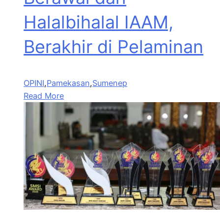
Halalbihalal IAAM,
Berakhir di Pelaminan
OPINI
,
Pamekasan
,
Sumenep
Read More