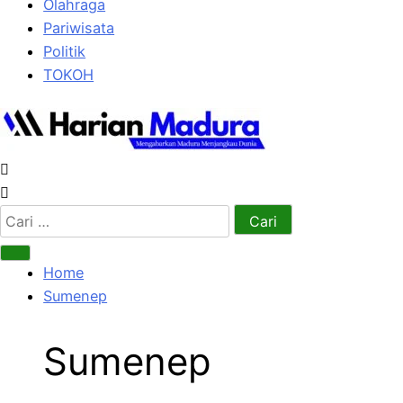
Olahraga
Pariwisata
Politik
TOKOH
Cari
untuk:
Home
Sumenep
Sumenep