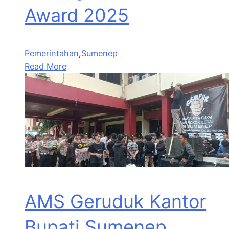
Award 2025
Pemerintahan
,
Sumenep
Read More
AMS Geruduk Kantor
Bupati Sumenep