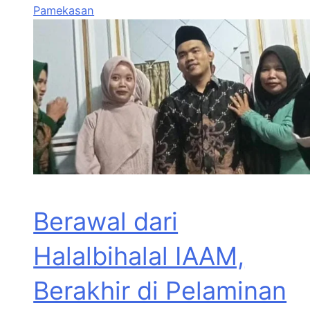
Pamekasan
Berawal dari
Halalbihalal IAAM,
Berakhir di Pelaminan