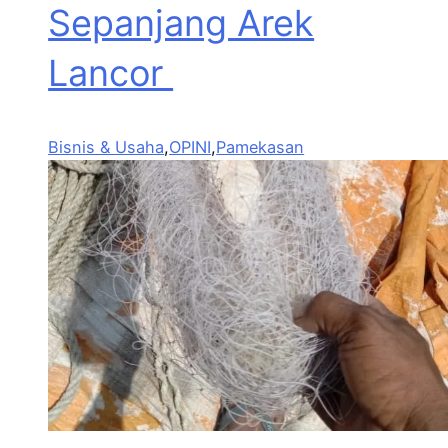
Sepanjang Arek
Lancor
Bisnis & Usaha
,
OPINI
,
Pamekasan