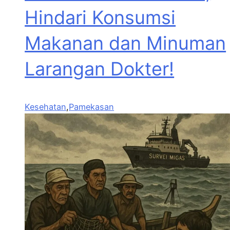
Hindari Konsumsi
Makanan dan Minuman
Larangan Dokter!
Kesehatan
,
Pamekasan