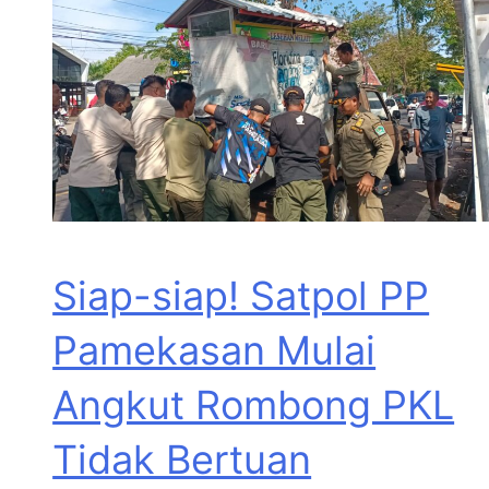
Siap-siap! Satpol PP
Pamekasan Mulai
Angkut Rombong PKL
Tidak Bertuan