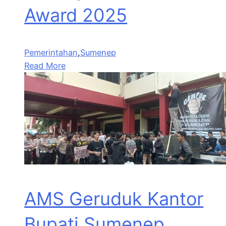
Award 2025
Pemerintahan
,
Sumenep
Read More
AMS Geruduk Kantor
Bupati Sumenep