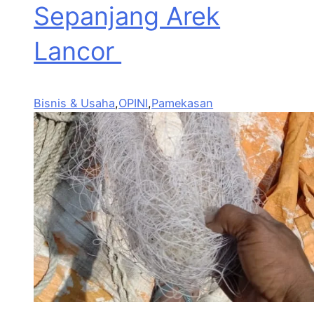
Sepanjang Arek
Lancor
Bisnis & Usaha
,
OPINI
,
Pamekasan