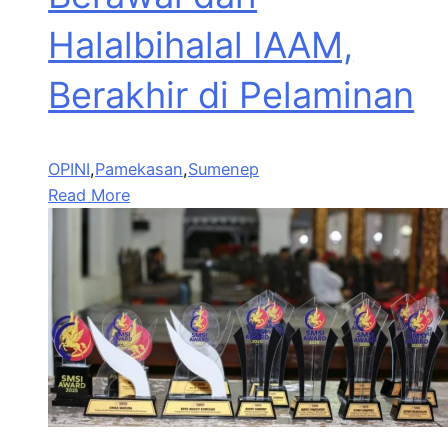
Halalbihalal IAAM,
Berakhir di Pelaminan
OPINI
,
Pamekasan
,
Sumenep
Read More