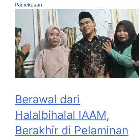
Pamekasan
Berawal dari
Halalbihalal IAAM,
Berakhir di Pelaminan