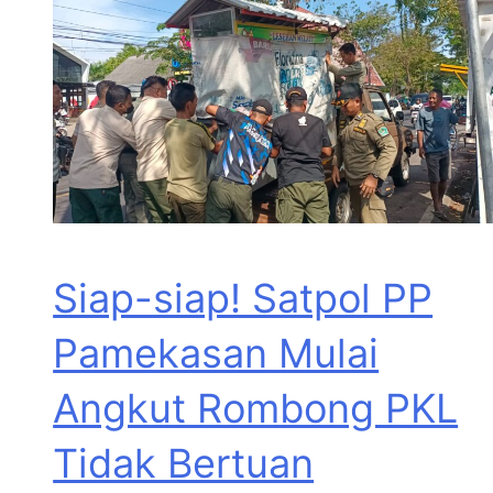
Siap-siap! Satpol PP
Pamekasan Mulai
Angkut Rombong PKL
Tidak Bertuan