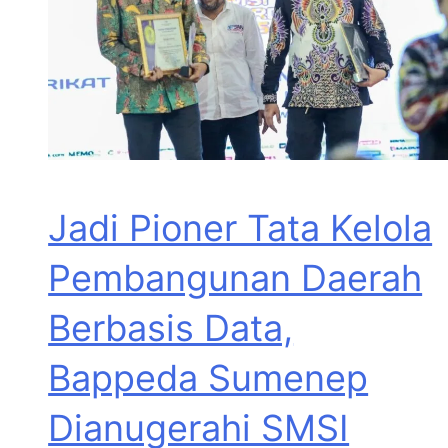
Jadi Pioner Tata Kelola
Pembangunan Daerah
Berbasis Data,
Bappeda Sumenep
Dianugerahi SMSI