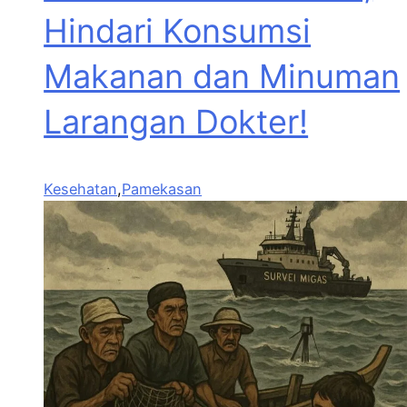
Hindari Konsumsi
Makanan dan Minuman
Larangan Dokter!
Kesehatan
,
Pamekasan