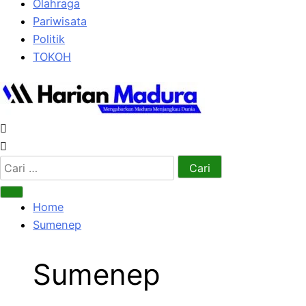
Olahraga
Pariwisata
Politik
TOKOH
Cari
untuk:
Home
Sumenep
Sumenep