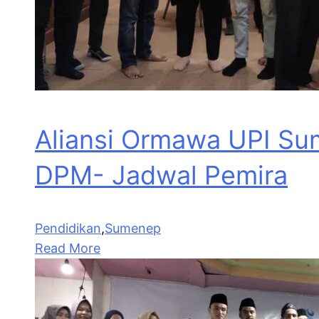
Aliansi Ormawa UPI Su
DPM- Jadwal Pemira
Pendidikan
,
Sumenep
Read More