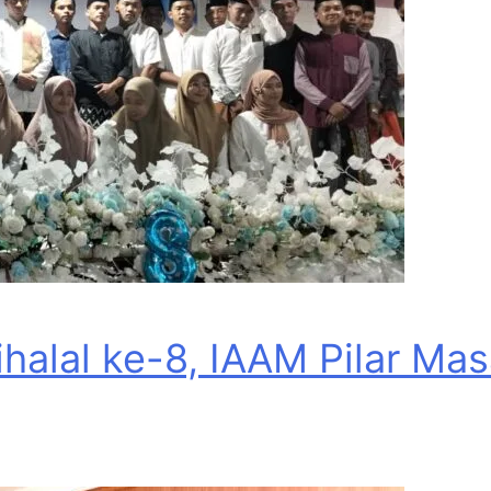
Bihalal ke-8, IAAM Pilar M