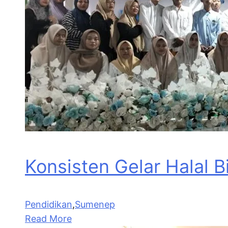
Konsisten Gelar Halal 
Pendidikan
,
Sumenep
Read More