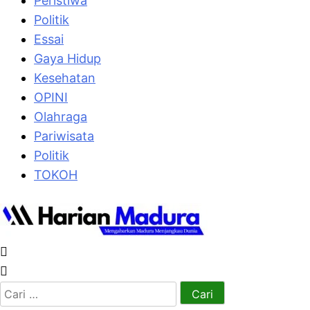
Peristiwa
Politik
Essai
Gaya Hidup
Kesehatan
OPINI
Olahraga
Pariwisata
Politik
TOKOH
Cari
untuk: