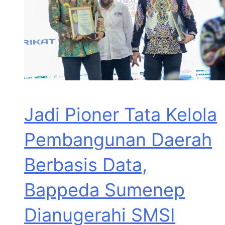
Jadi Pioner Tata Kelola
Pembangunan Daerah
Berbasis Data,
Bappeda Sumenep
Dianugerahi SMSI