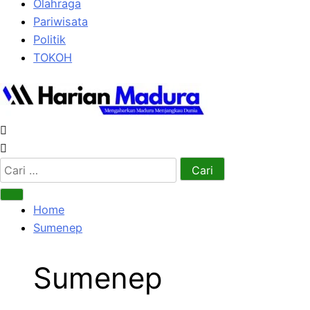
Olahraga
Pariwisata
Politik
TOKOH
Cari
untuk:
Home
Sumenep
Sumenep