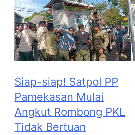
Siap-siap! Satpol PP
Pamekasan Mulai
Angkut Rombong PKL
Tidak Bertuan