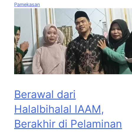
Pamekasan
Berawal dari
Halalbihalal IAAM,
Berakhir di Pelaminan