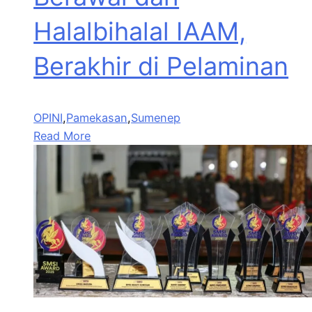
Halalbihalal IAAM,
Berakhir di Pelaminan
OPINI
,
Pamekasan
,
Sumenep
Read More