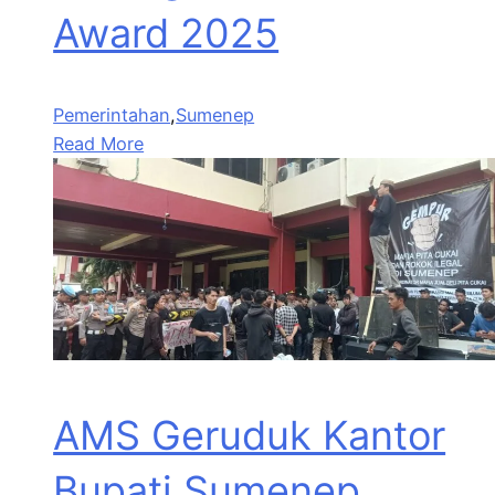
Award 2025
Pemerintahan
,
Sumenep
Read More
AMS Geruduk Kantor
Bupati Sumenep