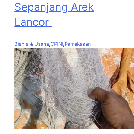
Sepanjang Arek
Lancor
Bisnis & Usaha
,
OPINI
,
Pamekasan