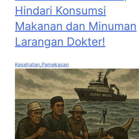
Hindari Konsumsi
Makanan dan Minuman
Larangan Dokter!
Kesehatan
,
Pamekasan