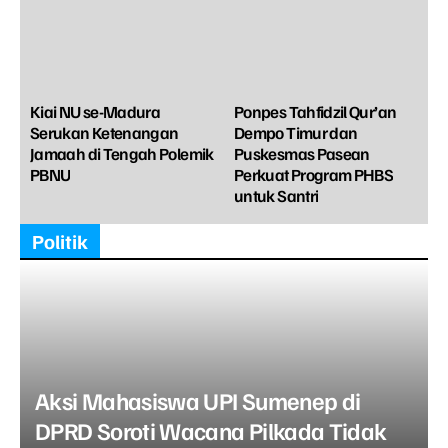
Kiai NU se-Madura
Ponpes Tahfidzil Qur’an
Serukan Ketenangan
Dempo Timur dan
Jamaah di Tengah Polemik
Puskesmas Pasean
PBNU
Perkuat Program PHBS
untuk Santri
Politik
Aksi Mahasiswa UPI Sumenep di
DPRD Soroti Wacana Pilkada Tidak