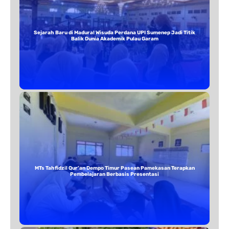
Sejarah Baru di Madura! Wisuda Perdana UPI Sumenep Jadi Titik
Balik Dunia Akademik Pulau Garam
MTs Tahfidzil Qur’an Dempo Timur Pasean Pamekasan Terapkan
Pembelajaran Berbasis Presentasi