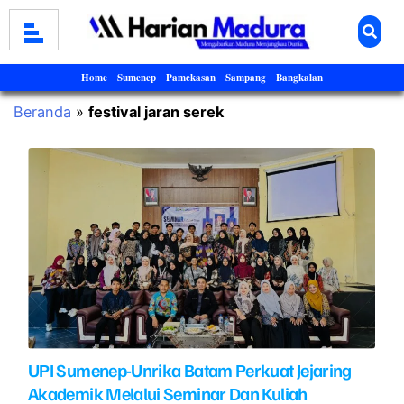
Home
Sumenep
Pamekasan
Sampang
Bangkalan
Beranda
»
festival jaran serek
UPI Sumenep-Unrika Batam Perkuat Jejaring
Akademik Melalui Seminar Dan Kuliah