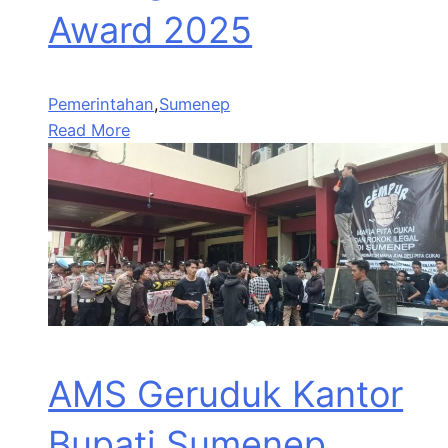
Award 2025
Pemerintahan
,
Sumenep
Read More
AMS Geruduk Kantor
Bupati Sumenep