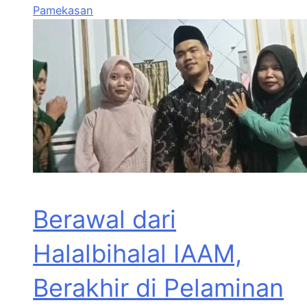
Pamekasan
Berawal dari
Halalbihalal IAAM,
Berakhir di Pelaminan