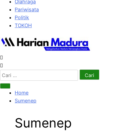
Olahraga
Pariwisata
Politik
TOKOH
Cari
untuk:
Home
Sumenep
Sumenep