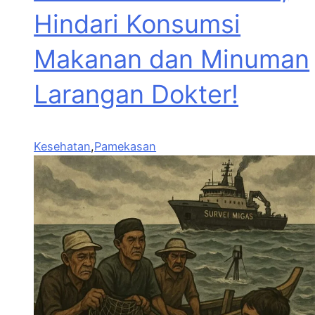
Hindari Konsumsi
Makanan dan Minuman
Larangan Dokter!
Kesehatan
,
Pamekasan