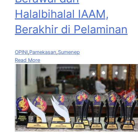
Halalbihalal IAAM,
Berakhir di Pelaminan
OPINI
,
Pamekasan
,
Sumenep
Read More