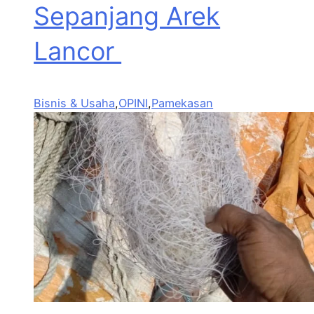
Sepanjang Arek
Lancor
Bisnis & Usaha
,
OPINI
,
Pamekasan