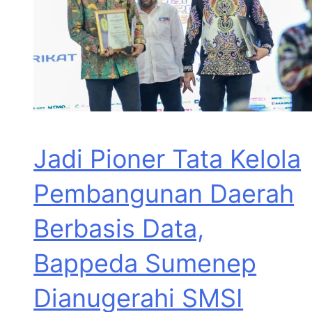
Jadi Pioner Tata Kelola
Pembangunan Daerah
Berbasis Data,
Bappeda Sumenep
Dianugerahi SMSI