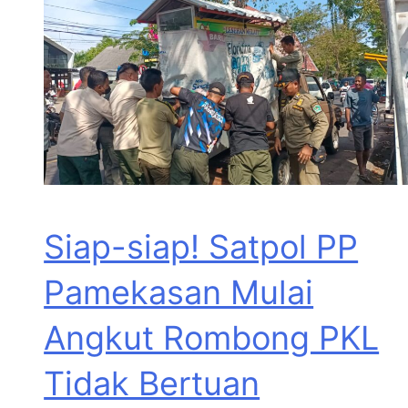
Siap-siap! Satpol PP
Pamekasan Mulai
Angkut Rombong PKL
Tidak Bertuan