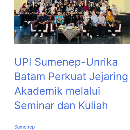
UPI Sumenep-Unrika
Batam Perkuat Jejaring
Akademik melalui
Seminar dan Kuliah
Sumenep