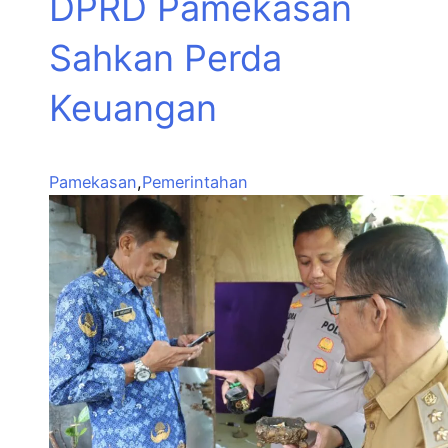
DPRD Pamekasan
Sahkan Perda
Keuangan
Pamekasan
,
Pemerintahan