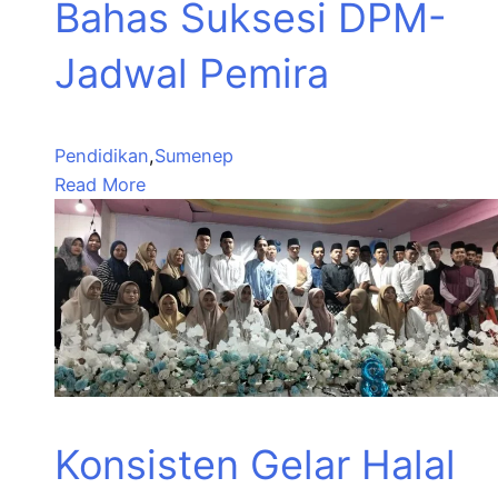
Bahas Suksesi DPM-
Jadwal Pemira
Pendidikan
,
Sumenep
Read More
Konsisten Gelar Halal