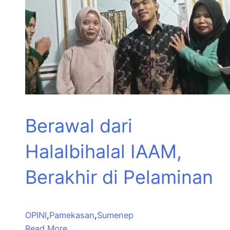
Berawal dari
Halalbihalal IAAM,
Berakhir di Pelaminan
OPINI
,
Pamekasan
,
Sumenep
Read More