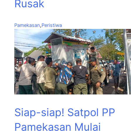
Rusak
Pamekasan
,
Peristiwa
Siap-siap! Satpol PP
Pamekasan Mulai