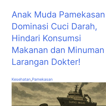
Anak Muda Pamekasan
Dominasi Cuci Darah,
Hindari Konsumsi
Makanan dan Minuman
Larangan Dokter!
Kesehatan
,
Pamekasan