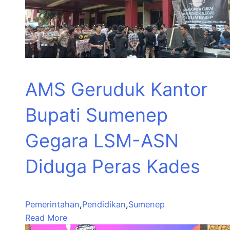
AMS Geruduk Kantor
Bupati Sumenep
Gegara LSM-ASN
Diduga Peras Kades
Pemerintahan
,
Pendidikan
,
Sumenep
Read More