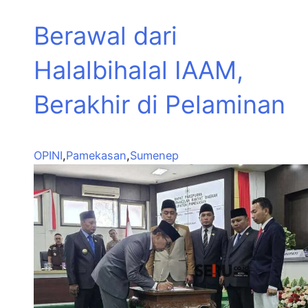
Berawal dari
Halalbihalal IAAM,
Berakhir di Pelaminan
OPINI
,
Pamekasan
,
Sumenep