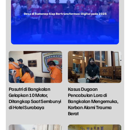
Desa di Sumenep Siap Bertransformasi Digital pada 2025
Pasutri di Bangkalan
Kasus Dugaan
Gelapkan 10 Motor,
Pencabulan Lora di
Ditangkap Saat Sembunyi
Bangkalan Mengemuka,
di Hotel Surabaya
Korban Alami Trauma
Berat