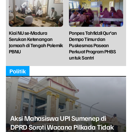
Kiai NU se-Madura
Ponpes Tahfidzil Qur’an
Serukan Ketenangan
Dempo Timur dan
Jamaah di Tengah Polemik
Puskesmas Pasean
PBNU
Perkuat Program PHBS
untuk Santri
Politik
Aksi Mahasiswa UPI Sumenep di
DPRD Soroti Wacana Pilkada Tidak