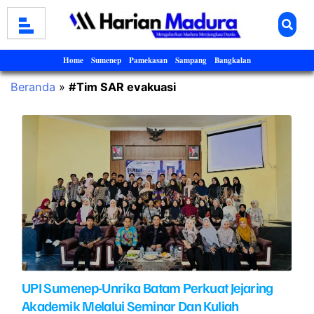
Home
Sumenep
Pamekasan
Sampang
Bangkalan
Beranda
»
#Tim SAR evakuasi
UPI Sumenep-Unrika Batam Perkuat Jejaring
Akademik Melalui Seminar Dan Kuliah