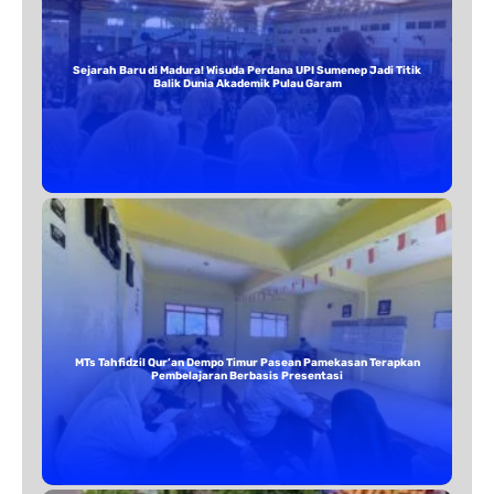
Sejarah Baru di Madura! Wisuda Perdana UPI Sumenep Jadi Titik
Balik Dunia Akademik Pulau Garam
MTs Tahfidzil Qur’an Dempo Timur Pasean Pamekasan Terapkan
Pembelajaran Berbasis Presentasi