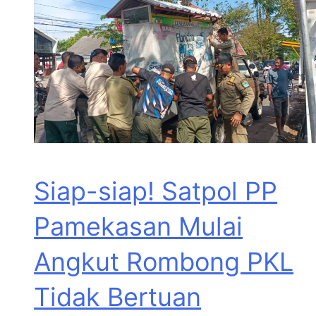
Siap-siap! Satpol PP
Pamekasan Mulai
Angkut Rombong PKL
Tidak Bertuan