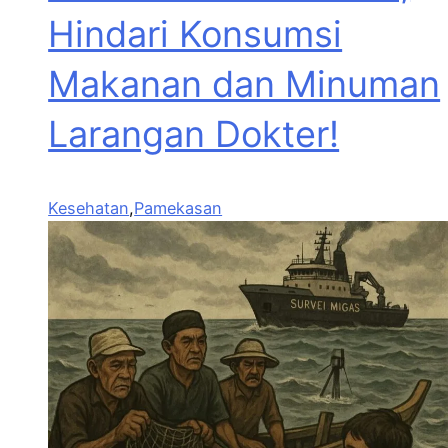
Hindari Konsumsi
Makanan dan Minuman
Larangan Dokter!
Kesehatan
,
Pamekasan