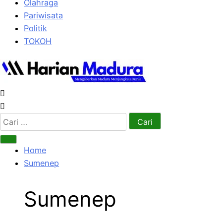
Olahraga
Pariwisata
Politik
TOKOH
Cari
untuk:
Home
Sumenep
Sumenep