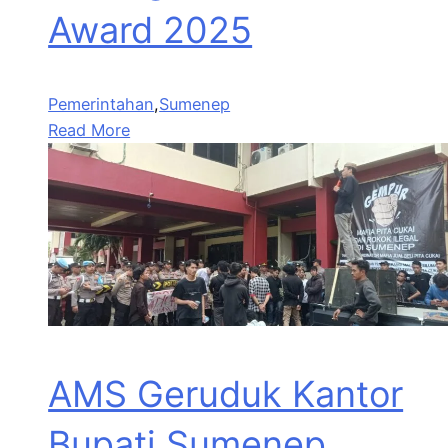
Award 2025
Pemerintahan
,
Sumenep
Read More
AMS Geruduk Kantor
Bupati Sumenep