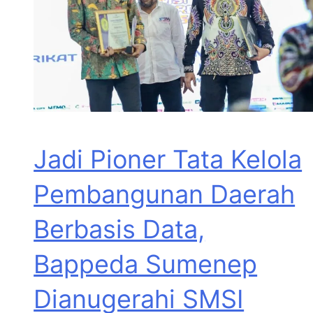
Jadi Pioner Tata Kelola
Pembangunan Daerah
Berbasis Data,
Bappeda Sumenep
Dianugerahi SMSI