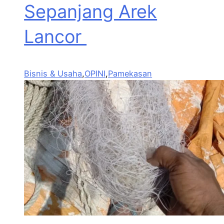
Sepanjang Arek
Lancor
Bisnis & Usaha
,
OPINI
,
Pamekasan