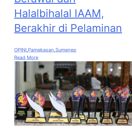
Halalbihalal IAAM,
Berakhir di Pelaminan
OPINI
,
Pamekasan
,
Sumenep
Read More