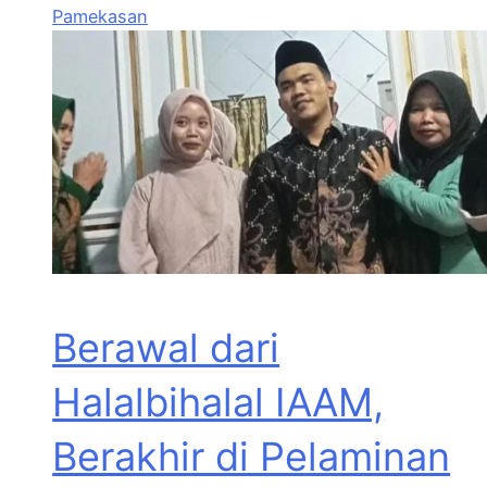
Pamekasan
Berawal dari
Halalbihalal IAAM,
Berakhir di Pelaminan